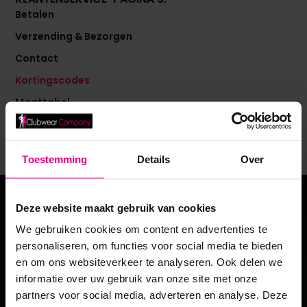
Betalen
Verzending & Bezorgen
Contact
Kortingscodes
Maattabel
Retouren
Toestemming
Details
Over
Deze website maakt gebruik van cookies
Klantenservice
We gebruiken cookies om content en advertenties te
Over ons
personaliseren, om functies voor social media te bieden
Betalen
en om ons websiteverkeer te analyseren. Ook delen we
informatie over uw gebruik van onze site met onze
Verzenden & Bezorgen
partners voor social media, adverteren en analyse. Deze
Retouren