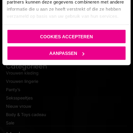
partners kunnen deze gegevens combineren met andere
Mijn aankoop ongedaan maken
informatie die u aan ze heeft verstrekt of die ze hebben
Kortingscodes
verzameld op basis van uw gebruik van hun services.
Contact
Maattabel
COOKIES ACCEPTEREN
Feesten
Privacy
AANPASSEN
Algemene voorwaarden
Categorieën
Vrouwen kleding
Vrouwen lingerie
Panty’s
Seksspeeltjes
Nieuw vrouw
Body & Toys cadeau
Sale