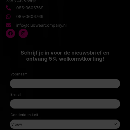
7383 AB Voorst
085-0606769
085-0606769
info@clubwearcompany.nl