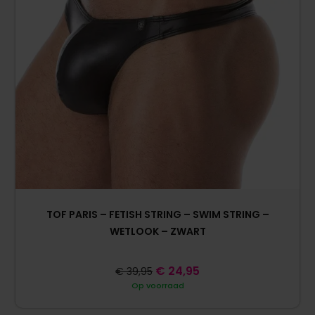
TOF PARIS – FETISH STRING – SWIM STRING –
WETLOOK – ZWART
€
24,95
€
39,95
Op voorraad