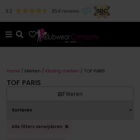
9.2
854 reviews
0
0
Home
/ Merken /
Kleding merken
/ TOF PARIS
TOF PARIS
Filteren
×
Alle filters verwijderen