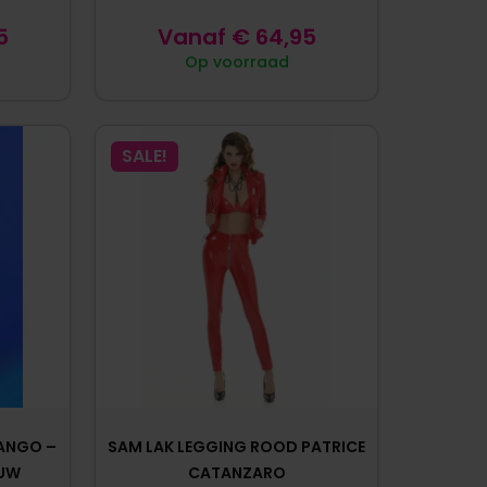
5
Vanaf
€
64,95
Op voorraad
SALE!
ANGO –
SAM LAK LEGGING ROOD PATRICE
AUW
CATANZARO