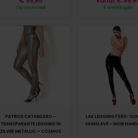
€
99,95
Vanaf
€
99,9
Op voorraad
5 werkdagen
PATRICE CATANZARO –
LAK LEGGING F380- DO
TRANSPARANTE LEGGING IN
SKINSLAVE – NOIR HAN
ZILVER METALLIC – COSMOS