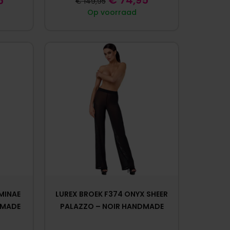
€
74,95
5
€
149,95
Op voorraad
MINAE
LUREX BROEK F374 ONYX SHEER
DMADE
PALAZZO – NOIR HANDMADE