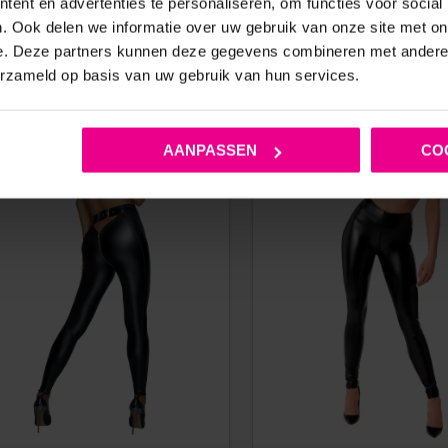
ent en advertenties te personaliseren, om functies voor social
TAILLE – WIJDE PIJPEN – LAK –
ELASTISCHE TAILLE
. Ook delen we informatie over uw gebruik van onze site met on
ZWART
e. Deze partners kunnen deze gegevens combineren met andere i
erzameld op basis van uw gebruik van hun services.
€
74,95
€
89,95
€
159,95
Op voorraad
Op voorraad
AANPASSEN
CO