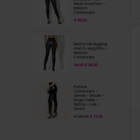
Mesh Inzetten –
Maison
Catanzaro
€
99,95
Matte lak legging
met 3-weg Rits –
Maison
Catanzaro
Vanaf
€
99,95
Patrice
Catanzaro –
Jamie – Broek –
Hoge Taille –
Skinny – Lak –
Zwart
€
149,95
€
74,95