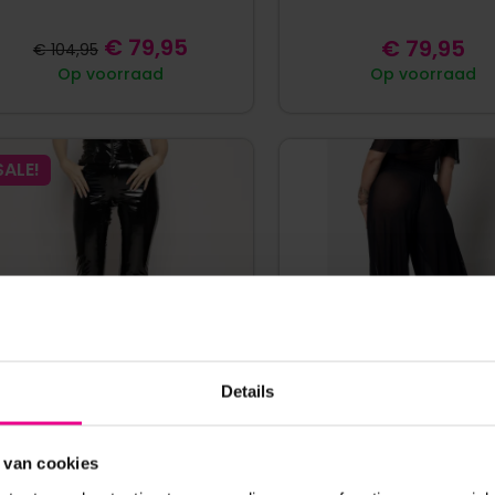
€
79,95
€
79,95
€
104,95
Op voorraad
Op voorraad
SALE!
Details
 van cookies
PATRICE CATANZARO –
PATRICE CATANZARO –
TRATOSPHERE – BROEK – HOGE
TRANSPARANTE MESH BRO