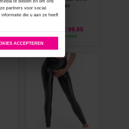
 media te bieden en om ons
ZWART
ze partners voor social
nformatie die u aan ze heeft
Vanaf
€
99,95
Op voorraad
OKIES ACCEPTEREN