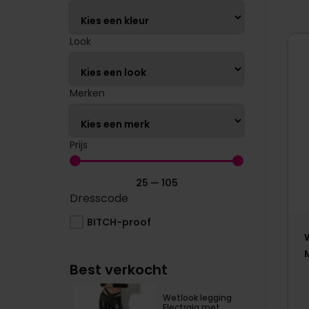
Look
Merken
Prijs
25
—
105
Dresscode
BITCH-proof
Best verkocht
Wetlook legging
Electraia met