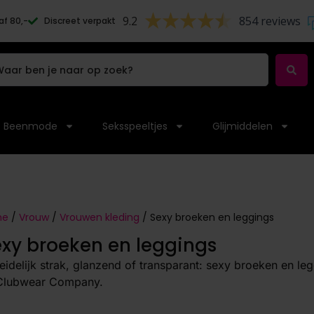
9.2
854 reviews
af 80,-
Discreet verpakt
Beenmode
Seksspeeltjes
Glijmiddelen
me
/
Vrouw
/
Vrouwen kleding
/ Sexy broeken en leggings
xy broeken en leggings
leidelijk strak, glanzend of transparant: sexy broeken en le
 Clubwear Company.