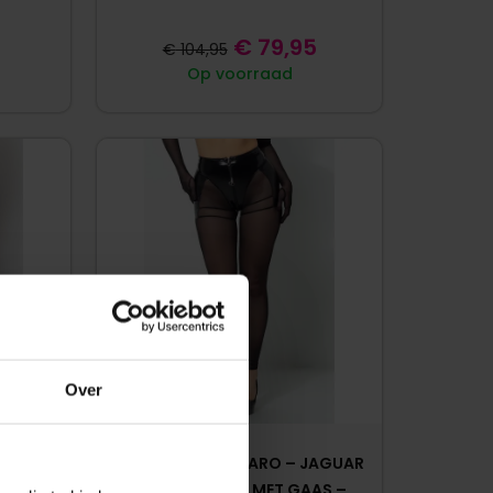
€
79,95
€
104,95
Op voorraad
Over
 JUN
PATRICE CATANZARO – JAGUAR
EK MET
LEGGING – LAK MET GAAS –