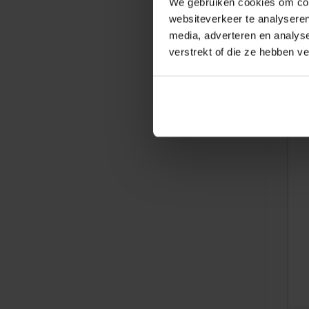
We gebruiken cookies om cont
websiteverkeer te analyseren
media, adverteren en analys
verstrekt of die ze hebben v