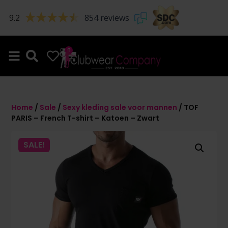
9.2
854 reviews
0
0
Home
/
Sale
/
Sexy kleding sale voor mannen
/ TOF
PARIS – French T-shirt – Katoen – Zwart
SALE!