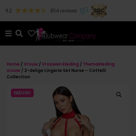
9.2
854 reviews
0
0
Home
/
Vrouw
/
Vrouwen kleding
/
Themakleding
vrouw
/ 2-delige Lingerie Set Nurse – Cottelli
Collection
NIEUW!