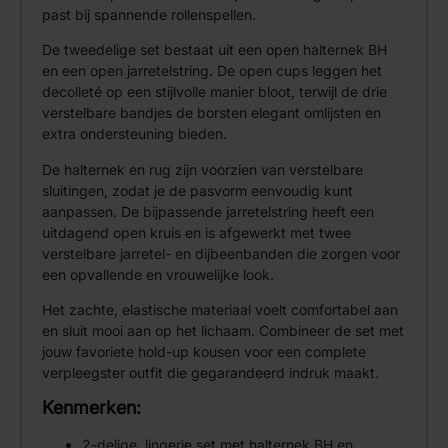
past bij spannende rollenspellen.
De tweedelige set bestaat uit een open halternek BH
en een open jarretelstring. De open cups leggen het
decolleté op een stijlvolle manier bloot, terwijl de drie
verstelbare bandjes de borsten elegant omlijsten en
extra ondersteuning bieden.
De halternek en rug zijn voorzien van verstelbare
sluitingen, zodat je de pasvorm eenvoudig kunt
aanpassen. De bijpassende jarretelstring heeft een
uitdagend open kruis en is afgewerkt met twee
verstelbare jarretel- en dijbeenbanden die zorgen voor
een opvallende en vrouwelijke look.
Het zachte, elastische materiaal voelt comfortabel aan
en sluit mooi aan op het lichaam. Combineer de set met
jouw favoriete hold-up kousen voor een complete
verpleegster outfit die gegarandeerd indruk maakt.
Kenmerken:
2-delige lingerie set met halternek BH en