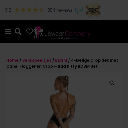
9.2
854 reviews
0
0
Home
/
Seksspeeltjes
/
BDSM
/ 4-Delige Crop Set met
Cane, Flogger en Crop – Bad Kitty BDSM Set