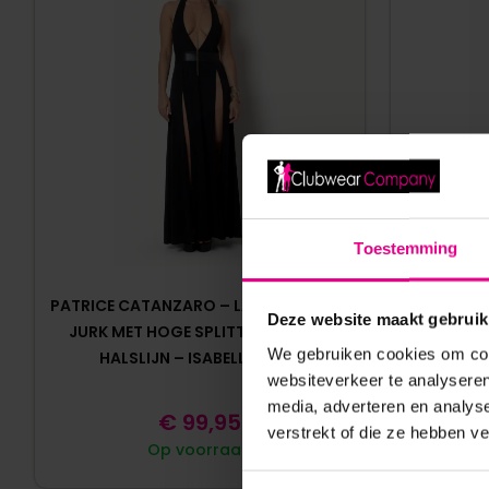
Toestemming
PATRICE CATANZARO – LANGE ZWARTE
LYCRA J
Deze website maakt gebruik
JURK MET HOGE SPLITTEN EN DIEPE
M
We gebruiken cookies om cont
HALSLIJN – ISABELLA ROBE
websiteverkeer te analyseren
media, adverteren en analys
€
99,95
verstrekt of die ze hebben v
Op voorraad