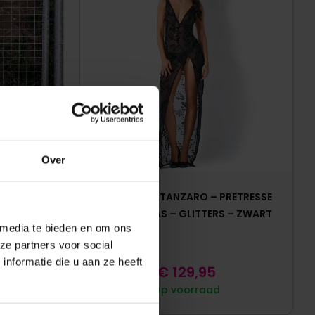
Over
ANE ROBE –
PATRICE CATANZARO – PRETRESSE
ROBE – GAAS – GLITTERS – ZWART
 media te bieden en om ons
ze partners voor social
nformatie die u aan ze heeft
€
129,95
Op voorraad