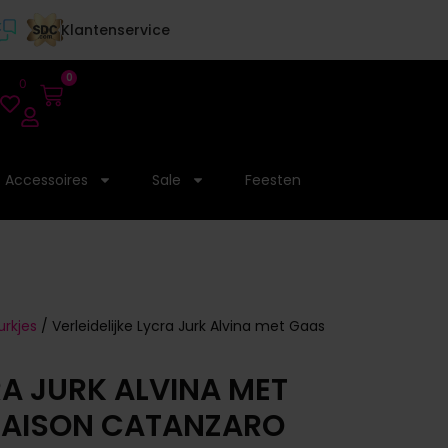
Klantenservice
0
0
Accessoires
Sale
Feesten
urkjes
/ Verleidelijke Lycra Jurk Alvina met Gaas
RA JURK ALVINA MET
MAISON CATANZARO