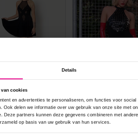
Details
URK CLEMENTINA DRESS –
PATRICE CATANZARO – MEG
 van cookies
AISON CATANZARO
LYCRA – ZWART
ent en advertenties te personaliseren, om functies voor social
. Ook delen we informatie over uw gebruik van onze site met on
e. Deze partners kunnen deze gegevens combineren met andere i
€
69,95
€
99,95
€
107,50
erzameld op basis van uw gebruik van hun services.
Op voorraad
5 werkdagen