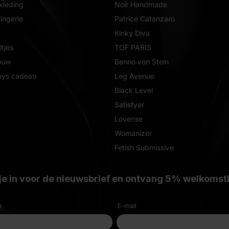
kleding
Noir Handmade
ingerie
Patrice Catanzaro
Kinky Diva
tjes
TOF PARIS
ouw
Benno von Stein
oys cadeau
Leg Avenue
Black Level
Satisfyer
Lovense
Womanizer
Fetish Submissive