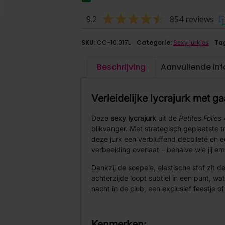
9.2
854 reviews
SKU:
CC-10.017L
Categorie:
Ta
Sexy jurkjes
Beschrijving
Aanvullende in
Verleidelijke lycrajurk met g
Deze
sexy lycrajurk
uit de
Petites Folies 
blikvanger. Met strategisch geplaatste t
deze jurk een verbluffend decolleté en e
verbeelding overlaat – behalve wie jij er
Dankzij de soepele, elastische stof zit d
achterzijde loopt subtiel in een punt, wa
nacht in de club, een exclusief feestje o
Kenmerken: