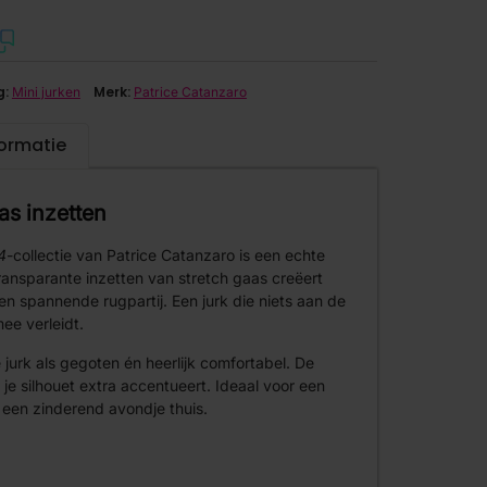
g:
Merk:
Mini jurken
Patrice Catanzaro
formatie
aas inzetten
4
-collectie van Patrice Catanzaro is een echte
ransparante inzetten van stretch gaas creëert
en spannende rugpartij. Een jurk die niets aan de
mee verleidt.
e jurk als gegoten én heerlijk comfortabel. De
t je silhouet extra accentueert. Ideaal voor een
f een zinderend avondje thuis.