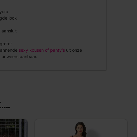
ycra
gde look
 aansluit
 groter
spannende
sexy kousen of panty’s
uit onze
en onweerstaanbaar.
...