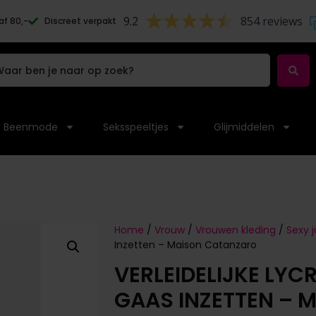
9.2
854 reviews
af 80,-
Discreet verpakt
Beenmode
Seksspeeltjes
Glijmiddelen
Home
/
Vrouw
/
Vrouwen kleding
/
Sexy j
Inzetten – Maison Catanzaro
VERLEIDELIJKE LYC
GAAS INZETTEN – 