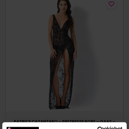
PATRICE CATANZARO – PRETRESSE ROBE – GAAS –
GLITTERS – ZWART