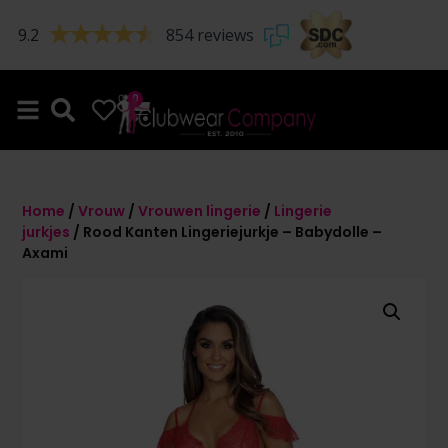
9.2
854 reviews
0
0
Home
/
Vrouw
/
Vrouwen lingerie
/
Lingerie
jurkjes
/ Rood Kanten Lingeriejurkje – Babydolle –
Axami