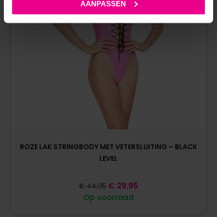
AANPASSEN
ROZE LAK STRINGBODY MET VETERSLUITING – BLACK
LEVEL
€
29,95
€
44,95
Op voorraad