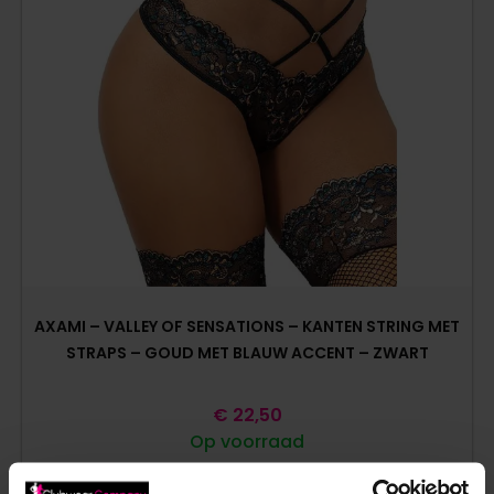
AXAMI – VALLEY OF SENSATIONS – KANTEN STRING MET
STRAPS – GOUD MET BLAUW ACCENT – ZWART
€
22,50
Op voorraad