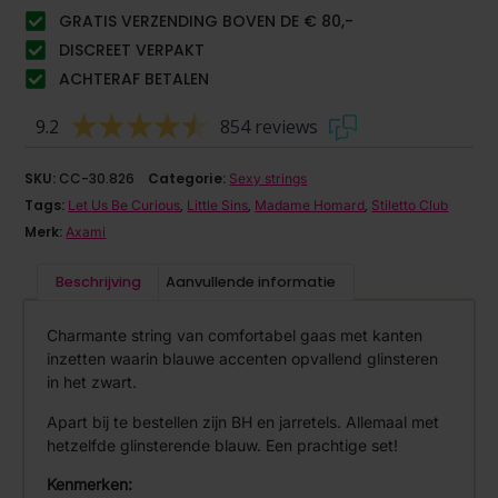
GRATIS VERZENDING BOVEN DE € 80,-
DISCREET VERPAKT
ACHTERAF BETALEN
9.2
854 reviews
SKU:
CC-30.826
Categorie:
Sexy strings
Tags:
,
,
,
Let Us Be Curious
Little Sins
Madame Homard
Stiletto Club
Merk:
Axami
Beschrijving
Aanvullende informatie
Charmante string van comfortabel gaas met kanten
inzetten waarin blauwe accenten opvallend glinsteren
in het zwart.
Apart bij te bestellen zijn BH en jarretels. Allemaal met
hetzelfde glinsterende blauw. Een prachtige set!
Kenmerken: