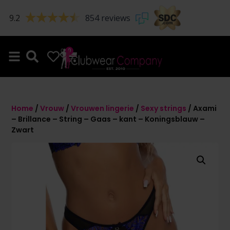
9.2
854 reviews
0
0
Home
/
Vrouw
/
Vrouwen lingerie
/
Sexy strings
/ Axami
– Brillance – String – Gaas – kant – Koningsblauw –
Zwart