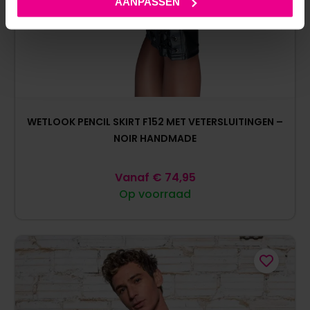
AANPASSEN
WETLOOK PENCIL SKIRT F152 MET VETERSLUITINGEN –
NOIR HANDMADE
Vanaf
€
74,95
Op voorraad