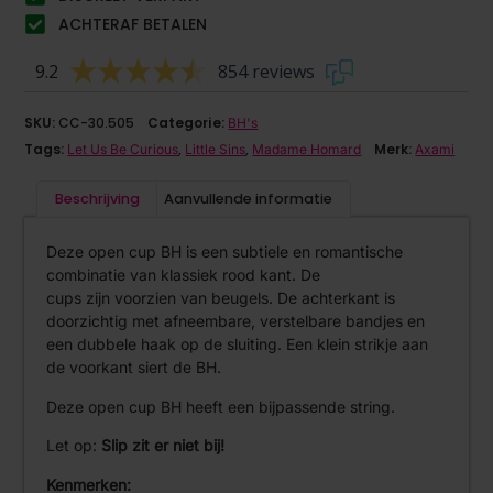
ACHTERAF BETALEN
9.2
854 reviews
SKU:
CC-30.505
Categorie:
BH's
Tags:
,
,
Merk:
Let Us Be Curious
Little Sins
Madame Homard
Axami
Beschrijving
Aanvullende informatie
Deze open cup BH is een subtiele en romantische
combinatie van klassiek rood kant. De
cups zijn voorzien van beugels. De achterkant is
doorzichtig met afneembare, verstelbare bandjes en
een dubbele haak op de sluiting. Een klein strikje aan
de voorkant siert de BH.
Deze open cup BH heeft een bijpassende string.
Let op:
Slip zit er niet bij!
Kenmerken: