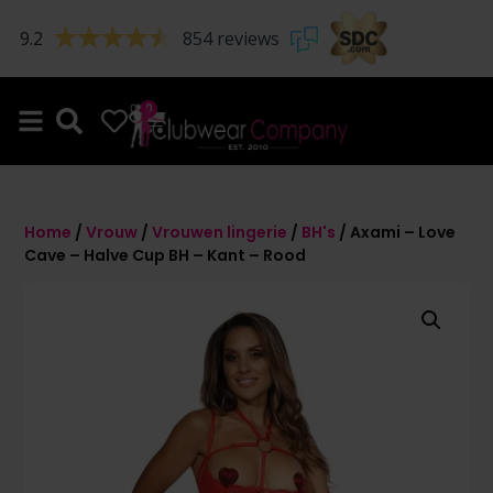
9.2
854 reviews
0
0
Home
/
Vrouw
/
Vrouwen lingerie
/
BH's
/ Axami – Love
Cave – Halve Cup BH – Kant – Rood