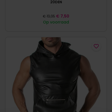
20DEN
€
7,50
€
19,95
Op voorraad