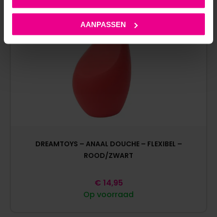
AANPASSEN
DREAMTOYS – ANAAL DOUCHE – FLEXIBEL –
ROOD/ZWART
€
14,95
Op voorraad