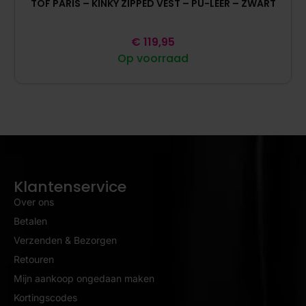
TOF PARIS – KINKY ZIPPED VEST – PU-LEER – ZWART
€
119,95
Op voorraad
Klantenservice
Over ons
Betalen
Verzenden & Bezorgen
Retouren
Mijn aankoop ongedaan maken
Kortingscodes