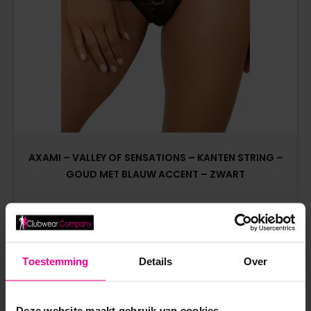
AXAMI – VALLEY OF SENSATIONS – KANTEN STRING –
GOUD MET BLAUW ACCENT – ZWART
€
19,95
Op voorraad
Toestemming
Details
Over
Deze website maakt gebruik van cookies