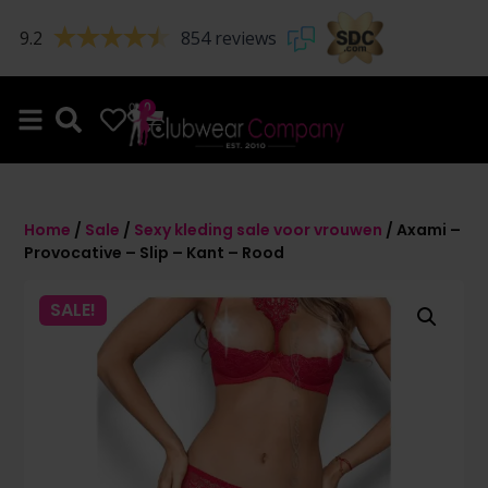
9.2
854 reviews
0
0
Home
/
Sale
/
Sexy kleding sale voor vrouwen
/ Axami –
Provocative – Slip – Kant – Rood
SALE!