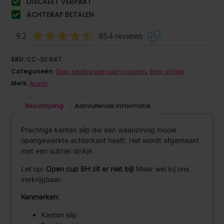
DISCREET VERPAKT
ACHTERAF BETALEN
9.2
854 reviews
SKU:
CC-30.647
Categorieën:
,
Sexy kleding sale voor vrouwen
Sexy strings
Merk:
Axami
Beschrijving
Aanvullende informatie
Prachtige kanten slip die een waanzinnig mooie
opengewerkte achterkant heeft. Het wordt afgemaakt
met een subtiel strikje.
Let op:
Open cup BH zit er niet bij!
Maar wel bij ons
verkrijgbaar.
Kenmerken:
Kanten slip