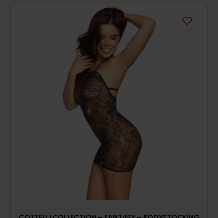
COTTELLI COLLECTION – FANTASY – BODYSTOCKING