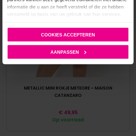
informatie die u aan ze heeft verstrekt of die ze hebben
verzameld op basis van uw gebruik van hun services.
COOKIES ACCEPTEREN
AANPASSEN
METALLIC MINI ROKJE METEORE – MAISON
CATANZARO
€
49,95
Op voorraad