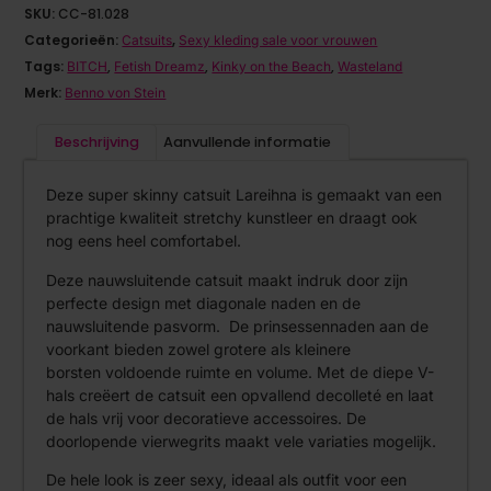
SKU:
CC-81.028
Categorieën:
,
Catsuits
Sexy kleding sale voor vrouwen
Tags:
,
,
,
BITCH
Fetish Dreamz
Kinky on the Beach
Wasteland
Merk:
Benno von Stein
Beschrijving
Aanvullende informatie
Deze super skinny catsuit Lareihna is gemaakt van een
prachtige kwaliteit stretchy kunstleer en draagt ook
nog eens heel comfortabel.
Deze nauwsluitende catsuit maakt indruk door zijn
perfecte design met diagonale naden en de
nauwsluitende pasvorm. De prinsessennaden aan de
voorkant bieden zowel grotere als kleinere
borsten voldoende ruimte en volume. Met de diepe V-
hals creëert de catsuit een opvallend decolleté en laat
de hals vrij voor decoratieve accessoires. De
doorlopende vierwegrits maakt vele variaties mogelijk.
De hele look is zeer sexy, ideaal als outfit voor een