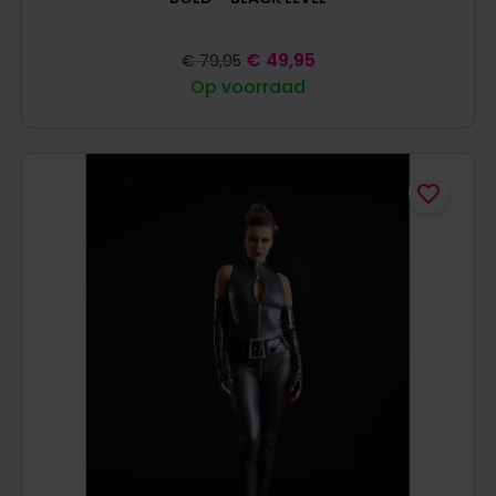
€
49,95
€
79,95
Op voorraad