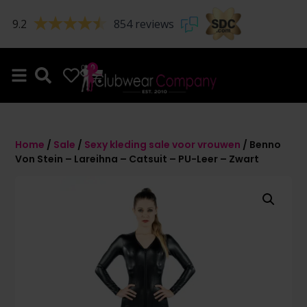
9.2
854 reviews
0
0
Home
/
Sale
/
Sexy kleding sale voor vrouwen
/ Benno
Von Stein – Lareihna – Catsuit – PU-Leer – Zwart