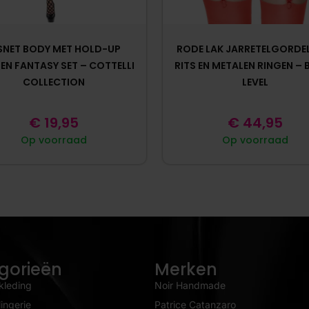
SNET BODY MET HOLD-UP
RODE LAK JARRETELGORDE
EN FANTASY SET – COTTELLI
RITS EN METALEN RINGEN – 
COLLECTION
LEVEL
€
19,95
€
44,95
Op voorraad
Op voorraad
gorieën
Merken
kleding
Noir Handmade
ingerie
Patrice Catanzaro