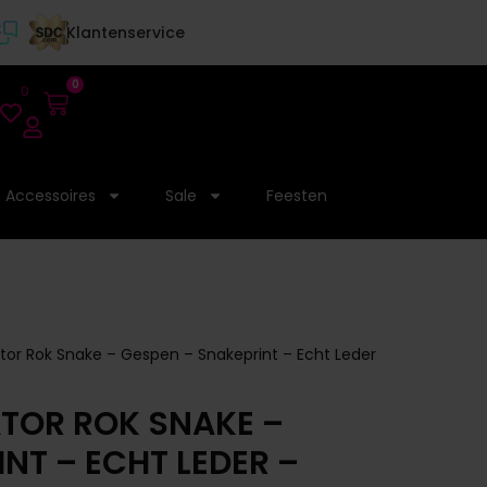
Klantenservice
0
0
Accessoires
Sale
Feesten
ator Rok Snake – Gespen – Snakeprint – Echt Leder
ATOR ROK SNAKE –
NT – ECHT LEDER –