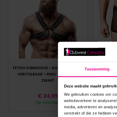
FETISH SUBMISSIVE – BORSTHARNAS –
BENNO VON
Toestemming
VERSTELBAAR – RING – PU-LEER –
PU-
ZWART
Deze website maakt gebruik
We gebruiken cookies om cont
€
24,95
websiteverkeer te analyseren
Op voorraad
media, adverteren en analys
verstrekt of die ze hebben v