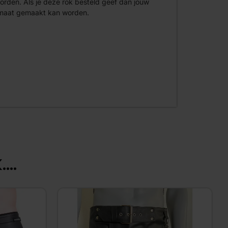
worden. Als je deze rok besteld geef dan jouw
p maat gemaakt kan worden.
...