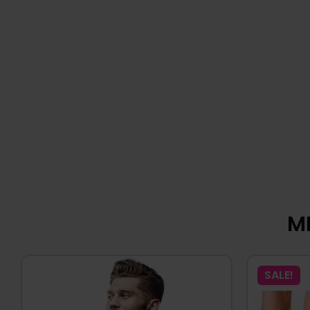
MI
SALE!