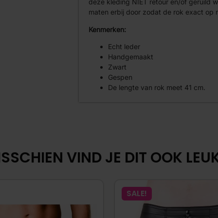
deze kleding NIET retour en/of geruild 
maten erbij door zodat de rok exact o
Kenmerken:
Echt leder
Handgemaakt
Zwart
Gespen
De lengte van rok meet 41 cm.
SSCHIEN VIND JE DIT OOK LEUK.
SALE!