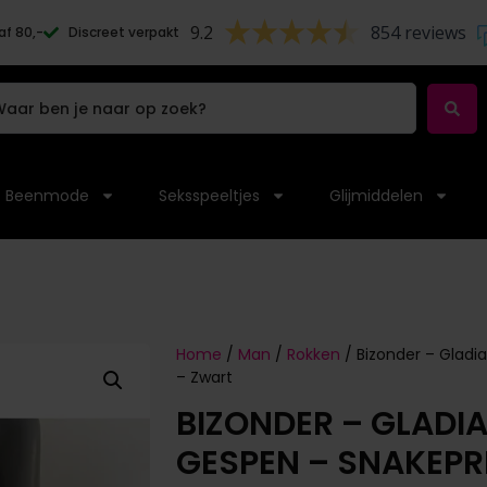
9.2
854 reviews
af 80,-
Discreet verpakt
Beenmode
Seksspeeltjes
Glijmiddelen
Home
/
Man
/
Rokken
/ Bizonder – Gladi
– Zwart
BIZONDER – GLADI
GESPEN – SNAKEPRI