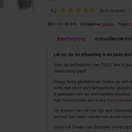
9.2
854 reviews
SKU:
CC-30.235
Categorie:
Tags:
Rokken
B
Beschrijving
Aanvullende in
Let op: de 3e afbeelding is de juiste st
Voor de liefhebbers van 100% leer is d
waanzinnig gaaf!
Draag deze gladiatorrok Snake op een kin
echt met recht een fantastische aanwins
is gemaakt van de allermooiste kwaliteit
met bijvoorbeeld een kinky
bodyharnass
De stroken van de rok zijn een combinatie
perfect aan door middel van drukknope
Deze rok Snake van Bizonder wordt op 