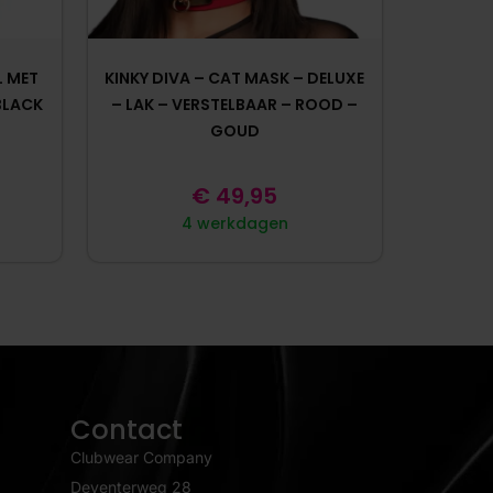
L MET
KINKY DIVA – CAT MASK – DELUXE
BLACK
– LAK – VERSTELBAAR – ROOD –
GOUD
€
49,95
4 werkdagen
Contact
Clubwear Company
Deventerweg 28