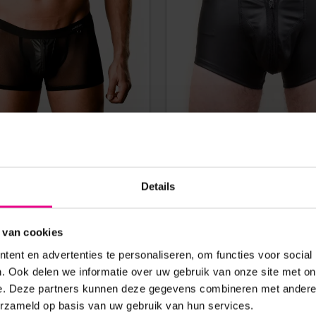
 STEIN – TEMORO – SHORT –
BENNO VON STEIN – SHOR
Details
LEER – GAAS – ZWART
RITS – POUCH – PU-LEER
 van cookies
€
39,95
€
39,9
ent en advertenties te personaliseren, om functies voor social
€
59,95
€
87,50
. Ook delen we informatie over uw gebruik van onze site met on
Op voorraad
Op voorraad
e. Deze partners kunnen deze gegevens combineren met andere i
erzameld op basis van uw gebruik van hun services.