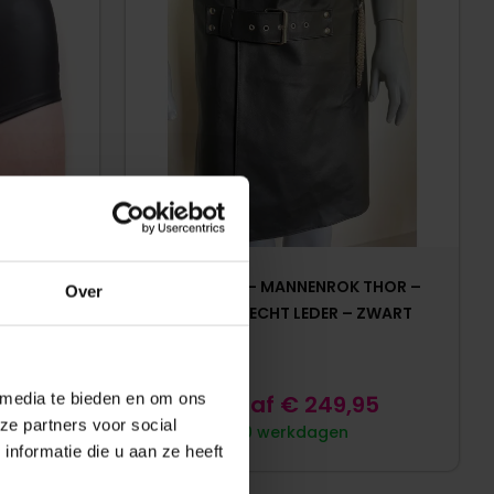
T ELWOY –
BIZONDER – MANNENROK THOR –
Over
 – ZWART
GESPEN – ECHT LEDER – ZWART
5
 media te bieden en om ons
Vanaf
€
249,95
ze partners voor social
10 werkdagen
nformatie die u aan ze heeft