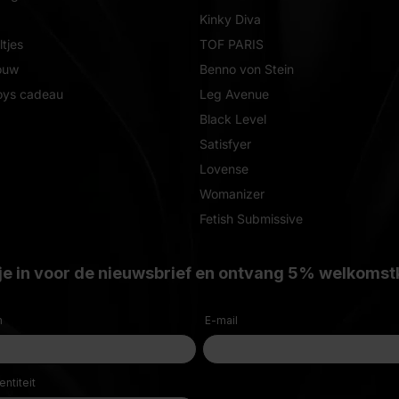
Kinky Diva
tjes
TOF PARIS
ouw
Benno von Stein
oys cadeau
Leg Avenue
Black Level
Satisfyer
Lovense
Womanizer
Fetish Submissive