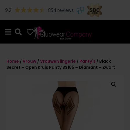
9.2
854 reviews
0
0
Home
/
Vrouw
/
Vrouwen lingerie
/
Panty's
/ Black
Secret – Open Kruis Panty BS185 – Diamant – Zwart