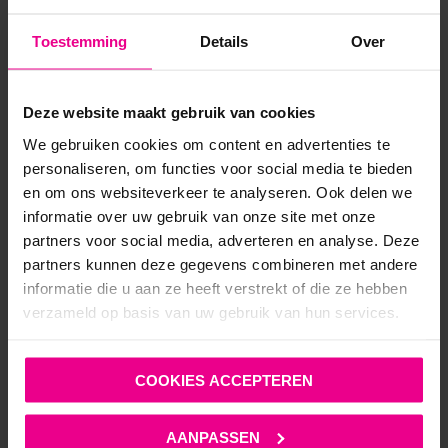
BLACK SECRET – OPEN KRUIS PANTY BS106 – ZWART
Toestemming
Details
Over
€
14,95
€
24,95
Op voorraad
Deze website maakt gebruik van cookies
We gebruiken cookies om content en advertenties te
personaliseren, om functies voor social media te bieden
en om ons websiteverkeer te analyseren. Ook delen we
informatie over uw gebruik van onze site met onze
partners voor social media, adverteren en analyse. Deze
ANDERE MENSEN BEKEKEN OOK:
partners kunnen deze gegevens combineren met andere
informatie die u aan ze heeft verstrekt of die ze hebben
verzameld op basis van uw gebruik van hun services.
COOKIES ACCEPTEREN
AANPASSEN