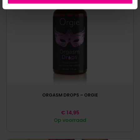
ORGASM DROPS – ORGIE
€
14,95
Op voorraad