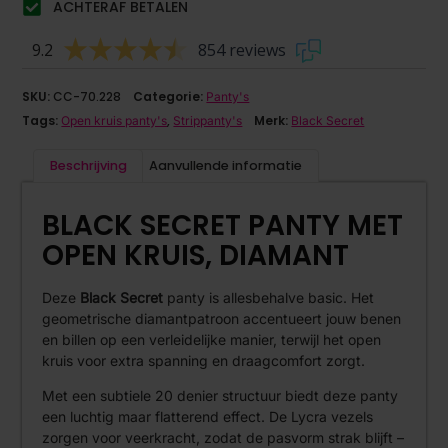
ACHTERAF BETALEN
9.2
854 reviews
SKU:
CC-70.228
Categorie:
Panty's
Tags:
,
Merk:
Open kruis panty's
Strippanty's
Black Secret
Beschrijving
Aanvullende informatie
BLACK SECRET PANTY MET
OPEN KRUIS, DIAMANT
Deze
Black Secret
panty is allesbehalve basic. Het
geometrische diamantpatroon accentueert jouw benen
en billen op een verleidelijke manier, terwijl het open
kruis voor extra spanning en draagcomfort zorgt.
Met een subtiele 20 denier structuur biedt deze panty
een luchtig maar flatterend effect. De Lycra vezels
zorgen voor veerkracht, zodat de pasvorm strak blijft –