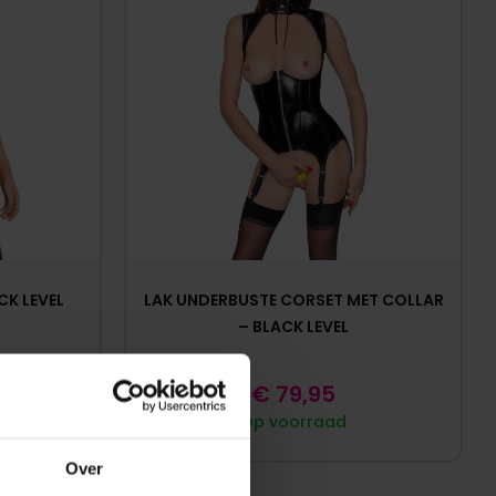
CK LEVEL
LAK UNDERBUSTE CORSET MET COLLAR
– BLACK LEVEL
5
€
79,95
Op voorraad
Over