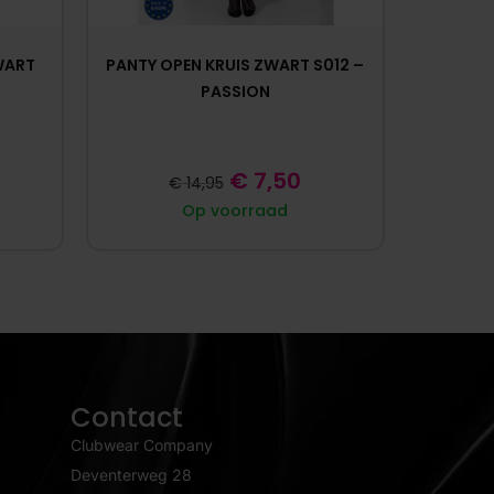
WART
PANTY OPEN KRUIS ZWART S012 –
PASSION
€
7,50
€
14,95
Op voorraad
Contact
Clubwear Company
Deventerweg 28