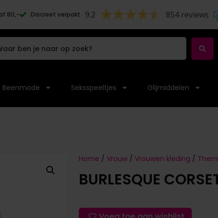
9.2
854 reviews
af 80,-
Discreet verpakt
Beenmode
Seksspeeltjes
Glijmiddelen
Home
/
Vrouw
/
Vrouwen kleding
/
Thema
BURLESQUE CORSET
Voeg toe aan wishlist