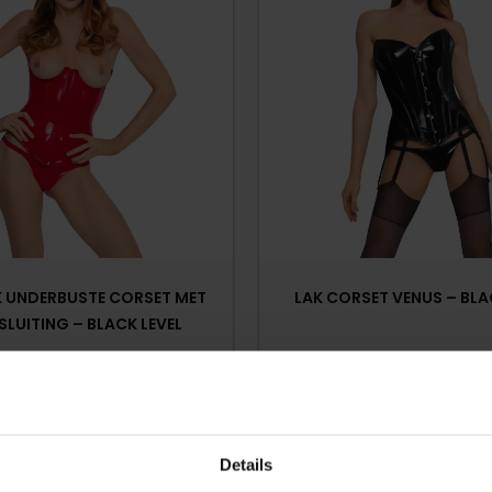
K UNDERBUSTE CORSET MET
LAK CORSET VENUS – BLA
SLUITING – BLACK LEVEL
€
49,9
€
54,95
€
74,95
5 werkdagen
Op voorraad
Details