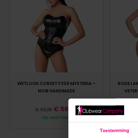
WETLOOK CORSET F334 MYSTERIA –
RODE LA
NOIR HANDMADE
VETER
€
59,95
€
69,95
Op voorraad
Toestemming