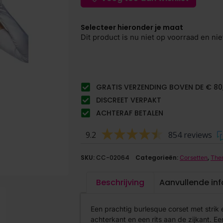
Selecteer hieronder je maat
Dit product is nu niet op voorraad en nie
GRATIS VERZENDING BOVEN DE € 80
DISCREET VERPAKT
ACHTERAF BETALEN
9.2
854 reviews
SKU:
CC-02064
Categorieën:
,
Corsetten
The
Beschrijving
Aanvullende in
Een prachtig burlesque corset met strik e
achterkant en een rits aan de zijkant. Een