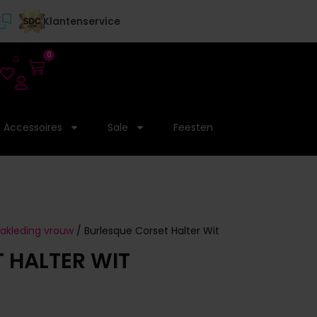
Klantenservice
0
0
Accessoires
Sale
Feesten
kleding vrouw
/ Burlesque Corset Halter Wit
 HALTER WIT