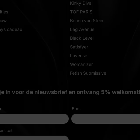
Kinky Diva
tjes
TOF PARIS
ouw
Benno von Stein
oys cadeau
Leg Avenue
Black Level
Satisfyer
Lovense
Womanizer
Fetish Submissive