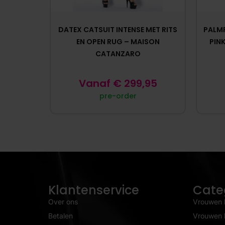
DATEX CATSUIT INTENSE MET RITS
PALM
EN OPEN RUG – MAISON
PIN
CATANZARO
Vanaf
€
299,95
pre-order
Klantenservice
Cate
Over ons
Vrouwen 
Betalen
Vrouwen l