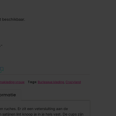
t beschikbaar.
,-
Tags:
,
makleding vrouw
Burlesque kleding
Crazyland
formatie
n ruches. Er zit een vetersluiting aan de
 satijnen lint knoop je in je hals vast. De cups zijn