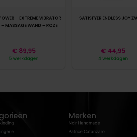
POWER – EXTREME VIBRATOR
SATISFYER ENDLESS JOY Z
K – MASSAGE WAND – ROZE
€
89,95
€
44,95
5 werkdagen
4 werkdagen
gorieën
Merken
kleding
Noir Handmade
ingerie
Patrice Catanzaro