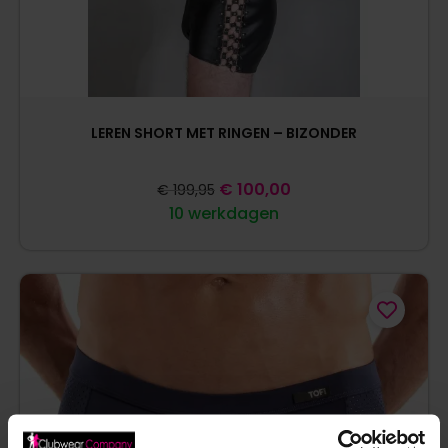
LEREN SHORT MET RINGEN – BIZONDER
€
100,00
€
199,95
10 werkdagen