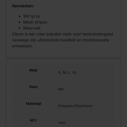
Kenmerken:
Wit lycra
Mesh stripes
Kleurvast
Clever is een zeer populair merk voor herenondergoed
vanwege zijn uitstekende kwaliteit en modebewuste
ontwerpen.
Maat
S, M, L, XL
Kleur
Wit
Materiaal
Polyester/Elasthaan
M/V
man