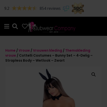
9.2
854 reviews
0
0
Home
/
Vrouw
/
Vrouwen kleding
/
Themakleding
vrouw
/ Cottelli Costumes – Bunny Set – 4-Delig –
Strapless Body – Wetlook – Zwart