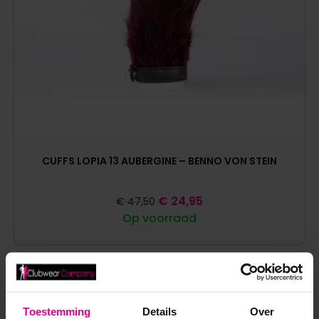
CUFFS LOPIA 13 AUBERGINE – BENNO VON STEIN
€
24,95
€
47,50
Op voorraad
Toestemming
Details
Over