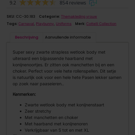
9.2
854 reviews
SKU:
CC-30.183
Categorie:
Themakleding vrouw
Tags:
,
,
Merk:
Carnaval
Playbunny
Uniforms
Cottelli Collection
Beschrijving
Aanvullende informatie
Super sexy zwarte strapless wetlook body met
uiteraard een bijpassende haarband met
konijnenoortjes. Er zitten ook manchetten bij en een
choker. Perfect voor vele hete rollenspellen. Dit setje
is natuurlijk ook voor een hele hete Pasen lekker samen
op zoek naar paaseieren..
Kenmerken:
Zwarte wetlook body met konijnenstaart
Zeer stretchy
Met manchetten en choker
Met haarband met konijnenoren
Verkrijgbaar van S tot en met XL