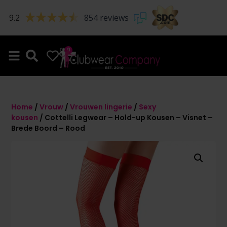
9.2
854 reviews
0
0
Home
/
Vrouw
/
Vrouwen lingerie
/
Sexy
kousen
/ Cottelli Legwear – Hold-up Kousen – Visnet –
Brede Boord – Rood