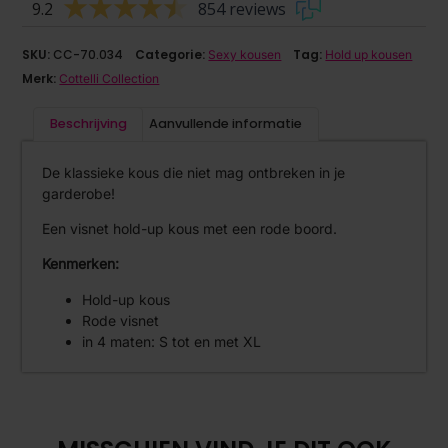
9.2
854 reviews
SKU:
CC-70.034
Categorie:
Tag:
Sexy kousen
Hold up kousen
Merk:
Cottelli Collection
Beschrijving
Aanvullende informatie
De klassieke kous die niet mag ontbreken in je
garderobe!
Een visnet hold-up kous met een rode boord.
Kenmerken:
Hold-up kous
Rode visnet
in 4 maten: S tot en met XL