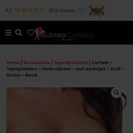
9.2
854 reviews
0
0
Home
/
Accessoires
/
Tepeldecoratie
/ Cottelli –
Tepelplakkers – Herbruikbaar – met Kwastjes – Strik –
Strass – Rood