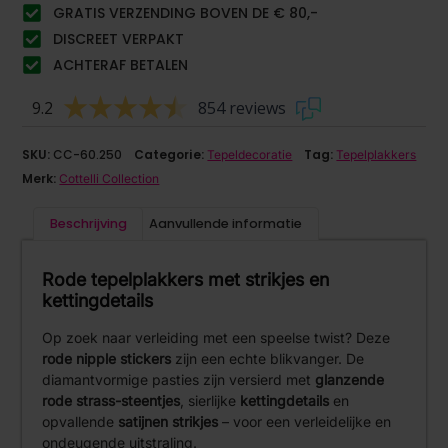
GRATIS VERZENDING BOVEN DE € 80,-
DISCREET VERPAKT
ACHTERAF BETALEN
9.2
854 reviews
SKU:
CC-60.250
Categorie:
Tag:
Tepeldecoratie
Tepelplakkers
Merk:
Cottelli Collection
Beschrijving
Aanvullende informatie
Rode tepelplakkers met strikjes en
kettingdetails
Op zoek naar verleiding met een speelse twist? Deze
rode nipple stickers
zijn een echte blikvanger. De
diamantvormige pasties zijn versierd met
glanzende
rode strass-steentjes
, sierlijke
kettingdetails
en
opvallende
satijnen strikjes
– voor een verleidelijke en
ondeugende uitstraling.