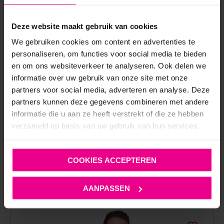
Deze website maakt gebruik van cookies
COTTELLI – TEPELPLAKKERS – CROSS – GLITTER –
We gebruiken cookies om content en advertenties te
ZWART
personaliseren, om functies voor social media te bieden
en om ons websiteverkeer te analyseren. Ook delen we
informatie over uw gebruik van onze site met onze
€
4,95
partners voor social media, adverteren en analyse. Deze
Op voorraad
partners kunnen deze gegevens combineren met andere
informatie die u aan ze heeft verstrekt of die ze hebben
verzameld op basis van uw gebruik van hun services.
COOKIES ACCEPTEREN
ANDERE MENSEN BEKEKEN OOK:
AANPASSEN