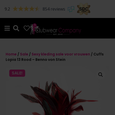
9.2
854 reviews
0
0
Home
/
Sale
/
Sexy kleding sale voor vrouwen
/ Cuffs
Lopia 13 Rood – Benno von Stein
SALE!