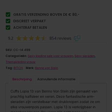
GRATIS VERZENDING BOVEN DE € 80,-
DISCREET VERPAKT
ACHTERAF BETALEN
9.2
854 reviews
SKU:
CC-14.499
Categorieën:
,
,
Sexy kleding sale voor vrouwen
Sexy sieraden
Themakleding vrouw
Tag:
Merk:
BITCH
Benno von Stein
Beschrijving
Aanvullende informatie
Cuffs Lopia 13 van Benno Von Stein zijn gemaakt van
prachtig kalfsleer en veren. Deze fantastische arm-
sieraden zijn verstelbaar met drukknopen zodat ze om
elke vrouwenpols passen. Lopia 13 is verkrijgbaar in