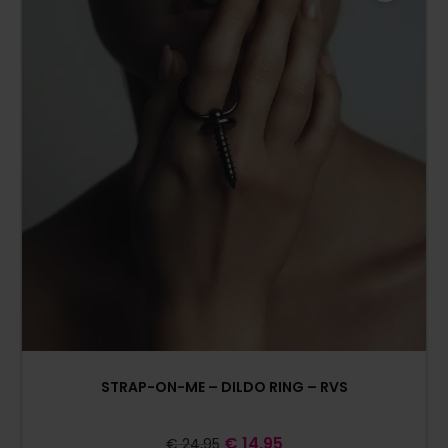
STRAP-ON-ME – DILDO RING – RVS
€
14,95
€
24,95