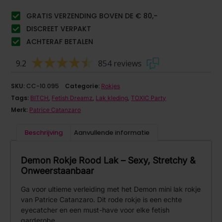
GRATIS VERZENDING BOVEN DE € 80,-
DISCREET VERPAKT
ACHTERAF BETALEN
9.2
854 reviews
SKU:
CC-10.095
Categorie:
Rokjes
Tags:
,
,
,
BITCH
Fetish Dreamz
Lak kleding
TOXIC Party
Merk:
Patrice Catanzaro
Beschrijving
Aanvullende informatie
Demon Rokje Rood Lak – Sexy, Stretchy &
Onweerstaanbaar
Ga voor ultieme verleiding met het Demon mini lak rokje
van Patrice Catanzaro. Dit rode rokje is een echte
eyecatcher en een must-have voor elke fetish
garderobe.