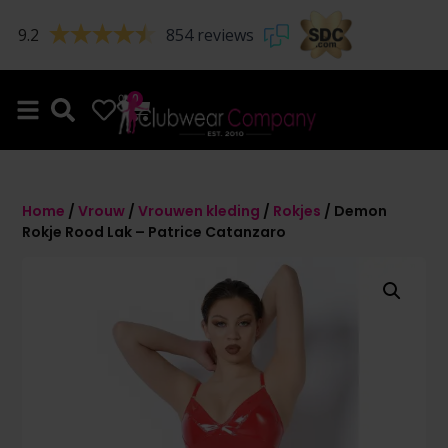
9.2
854 reviews
0
0
Home
/
Vrouw
/
Vrouwen kleding
/
Rokjes
/ Demon
Rokje Rood Lak – Patrice Catanzaro