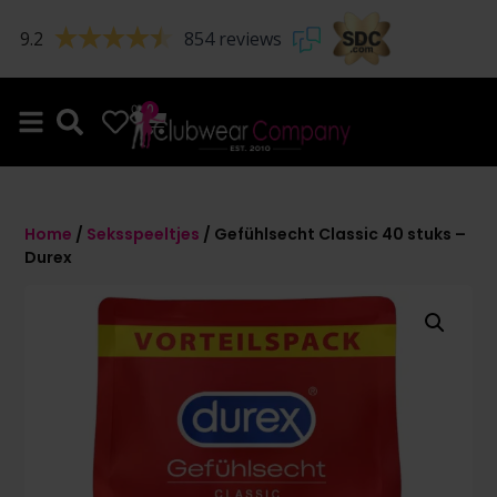
9.2
854 reviews
0
0
Home
/
Seksspeeltjes
/ Gefühlsecht Classic 40 stuks –
Durex