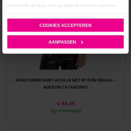
verzameld op basis van uw gebruik van hun services.
COOKIES ACCEPTEREN
AANPASSEN
KUNSTLEREN SHIRT ACHILLE MET RITS EN KRAAG –
MAISON CATANZARO
€
94,95
Op voorraad