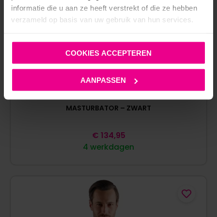
informatie die u aan ze heeft verstrekt of die ze hebben
verzameld op basis van uw gebruik van hun services.
COOKIES ACCEPTEREN
AANPASSEN
SVAKOM – HANNES NEO – INTERACTIVE THROBBING
MASTURBATOR – ZWART
€
134,95
4 werkdagen