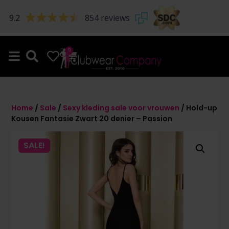
9.2
854 reviews
0
0
Home
/
Sale
/
Sexy kleding sale voor vrouwen
/ Hold-up
Kousen Fantasie Zwart 20 denier – Passion
SALE!