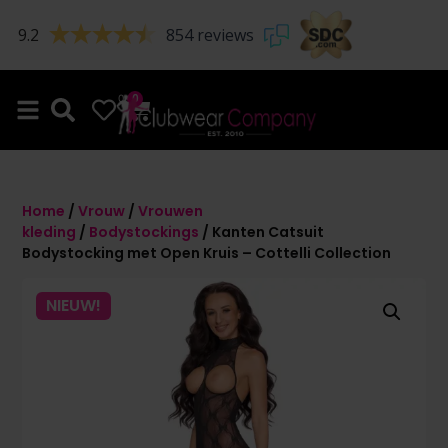
9.2
854 reviews
0
0
Home
/
Vrouw
/
Vrouwen
kleding
/
Bodystockings
/ Kanten Catsuit
Bodystocking met Open Kruis – Cottelli Collection
NIEUW!