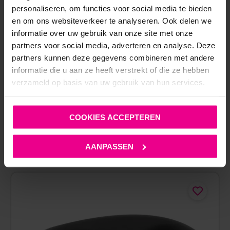
personaliseren, om functies voor social media te bieden
COTTELLI COLLECTION
en om ons websiteverkeer te analyseren. Ook delen we
informatie over uw gebruik van onze site met onze
€
14,95
partners voor social media, adverteren en analyse. Deze
Op voorraad
partners kunnen deze gegevens combineren met andere
informatie die u aan ze heeft verstrekt of die ze hebben
verzameld op basis van uw gebruik van hun services.
COOKIES ACCEPTEREN
AANPASSEN
ANDERE MENSEN BEKEKEN OOK: