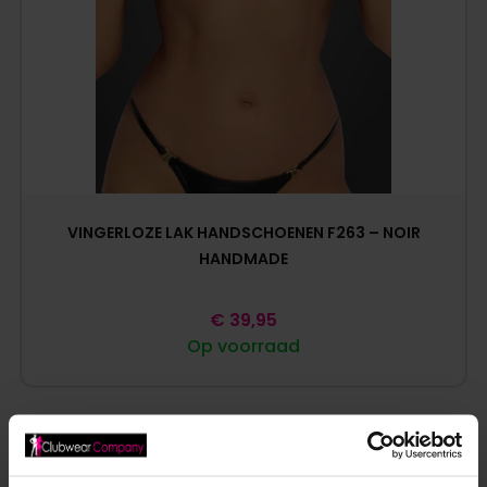
VINGERLOZE LAK HANDSCHOENEN F263 – NOIR
HANDMADE
€
39,95
Op voorraad