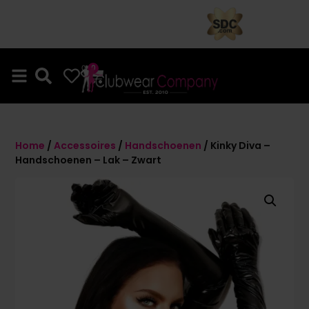
0
0
Home
/
Accessoires
/
Handschoenen
/ Kinky Diva –
Handschoenen – Lak – Zwart