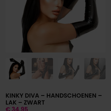
KINKY DIVA – HANDSCHOENEN –
LAK – ZWART
€
34,95