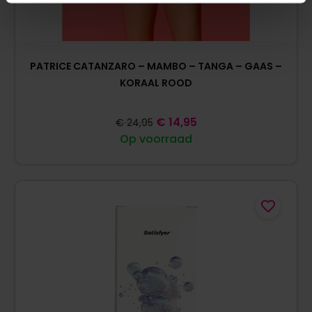
PATRICE CATANZARO – MAMBO – TANGA – GAAS –
KORAAL ROOD
€
14,95
€
24,95
Op voorraad