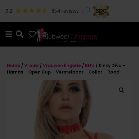
9.2
854 reviews
0
0
Home
/
Vrouw
/
Vrouwen lingerie
/
BH's
/ Kinky Diva –
Harnas – Open Cup – Verstelbaar – Collar – Rood