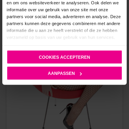
Op voorraad
en om ons websiteverkeer te analyseren. Ook delen we
informatie over uw gebruik van onze site met onze
partners voor social media, adverteren en analyse. Deze
partners kunnen deze gegevens combineren met andere
informatie die u aan ze heeft verstrekt of die ze hebben
verzameld op basis van uw gebruik van hun services.
COOKIES ACCEPTEREN
AANPASSEN