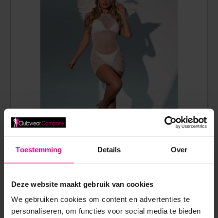
Toestemming
Details
Over
LEG AVENUE – VLEUGELS – HALO – WIT
Deze website maakt gebruik van cookies
We gebruiken cookies om content en advertenties te
€
27,95
personaliseren, om functies voor social media te bieden