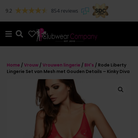
9.2
854 reviews
0
0
Home
/
Vrouw
/
Vrouwen lingerie
/
BH's
/ Rode Liberty
Lingerie Set van Mesh met Gouden Details – Kinky Diva