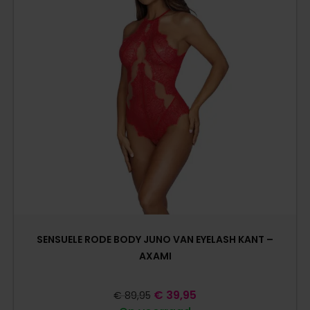
SENSUELE RODE BODY JUNO VAN EYELASH KANT –
AXAMI
€
39,95
€
89,95