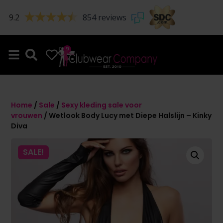
9.2
854 reviews
0
0
Home
/
Sale
/
Sexy kleding sale voor
vrouwen
/ Wetlook Body Lucy met Diepe Halslijn – Kinky
Diva
SALE!