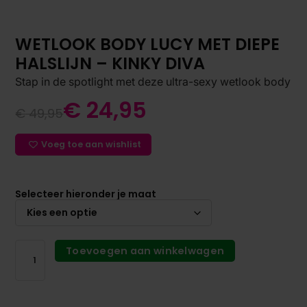
WETLOOK BODY LUCY MET DIEPE
HALSLIJN – KINKY DIVA
Stap in de spotlight met deze ultra-sexy wetlook body
€
24,95
€
49,95
Voeg toe aan wishlist
Selecteer hieronder je maat
Toevoegen aan winkelwagen