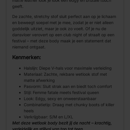
matte leather look je look een edgy en brutale touch
geeft.
De zachte, stretchy stof sluit perfect aan op je lichaam
en beweegt soepel met je mee, zodat je er niet alleen
goddelijk uitziet, maar je ook zo voelt. Of je nu de
dansvloer verovert op een club night of straalt op een
festival – met deze body maak je een statement dat
niemand ontgaat.
Kenmerken:
Halslijn: Diepe V-hals voor maximale verleiding
Materiaal: Zachte, rekbare wetlook stof met
matte afwerking
Pasvorm: Sluit strak aan en biedt toch comfort
Stijl: Femme fatale meets festival queen
Look: Edgy, sexy en onweerstaanbaar
Combinatietip: Draag met chunky boots of killer
heels
Verkrijgbaar: S/M en L/XL
Met deze wetlook body bezit jij de nacht – krachtig,
verleidelijk en stijlvol van top tot teen.