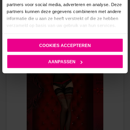
partners voor social media, adverteren en analyse. Deze
partners kunnen deze gegevens combineren met andere
ANDERE MENSEN BEKEKEN OOK:
informatie die u aan ze heeft verstrekt of die ze hebben
verzameld op basis van uw gebruik van hun services.
COOKIES ACCEPTEREN
AANPASSEN