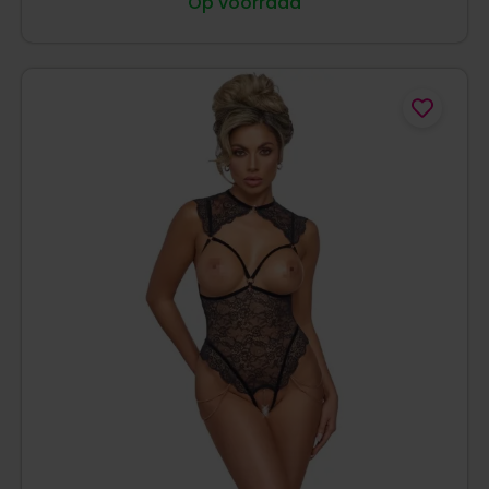
Op voorraad