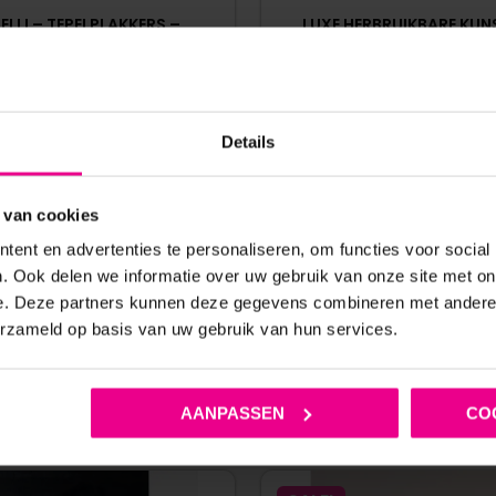
LLI – TEPELPLAKKERS –
LUXE HERBRUIKBARE KUN
IKBAAR – MET KETTING –
TEPELPLAKKERS MET M
STRASS – ZWART
KWASTJES – KINKY D
€
14,95
€
34,95
Details
Op voorraad
4 werkdagen
 van cookies
ent en advertenties te personaliseren, om functies voor social
. Ook delen we informatie over uw gebruik van onze site met on
e. Deze partners kunnen deze gegevens combineren met andere i
erzameld op basis van uw gebruik van hun services.
ANDERE MENSEN BEKEKEN OOK
AANPASSEN
CO