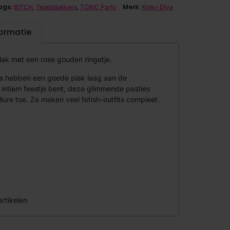
ags:
,
,
Merk:
BITCH
Tepelplakkers
TOXIC Party
Kinky Diva
formatie
lak met een rose gouden ringetje.
rs hebben een goede plak laag aan de
 intiem feestje bent, deze glimmende pasties
ure toe. Ze maken veel fetish-outfits compleet.
artikelen