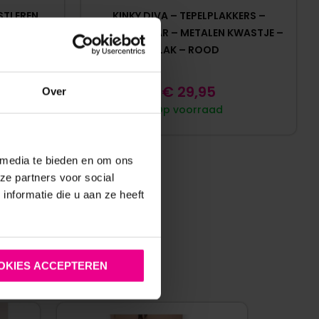
STLEREN
KINKY DIVA – TEPELPLAKKERS –
ETALEN
HERBRUIKBAAR – METALEN KWASTJE –
IVA
LAK – ROOD
€
29,95
Over
Op voorraad
 media te bieden en om ons
ze partners voor social
nformatie die u aan ze heeft
:
OKIES ACCEPTEREN