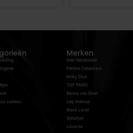
gorieën
Merken
kleding
Noir Handmade
ingerie
Patrice Catanzaro
Kinky Diva
tjes
TOF PARIS
ouw
Benno von Stein
oys cadeau
Leg Avenue
Black Level
Satisfyer
Lovense