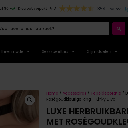
9.2
854 reviews
af 80,-
Discreet verpakt
Beenmode
Seksspeeltjes
Glijmiddelen
Home
/
Accessoires
/
Tepeldecoratie
/ L
Roségoudkleurige Ring – Kinky Diva
LUXE HERBRUIKBAR
MET ROSÉGOUDKLEU