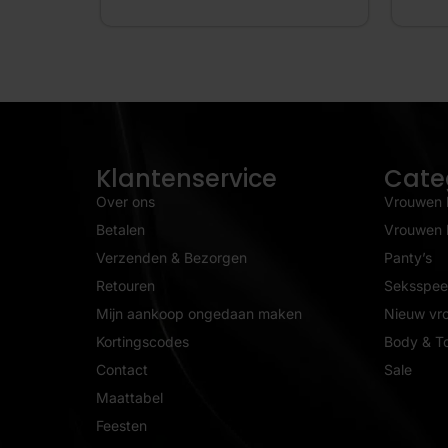
Klantenservice
Cate
Over ons
Vrouwen 
Betalen
Vrouwen l
Verzenden & Bezorgen
Panty’s
Retouren
Seksspeel
Mijn aankoop ongedaan maken
Nieuw vr
Kortingscodes
Body & T
Contact
Sale
Maattabel
Feesten