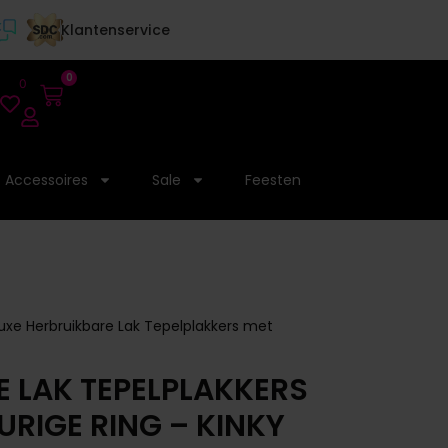
Klantenservice
0
0
Accessoires
Sale
Feesten
uxe Herbruikbare Lak Tepelplakkers met
E LAK TEPELPLAKKERS
RIGE RING – KINKY