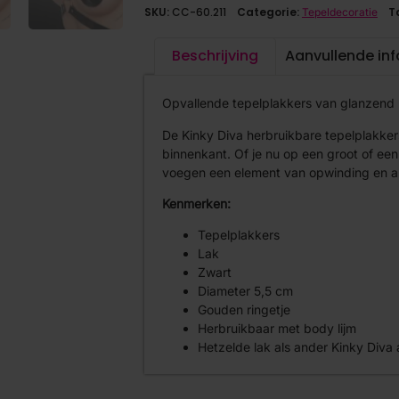
SKU:
CC-60.211
Categorie:
T
Tepeldecoratie
Beschrijving
Aanvullende in
Opvallende tepelplakkers van glanzend 
De Kinky Diva herbruikbare tepelplakke
binnenkant. Of je nu op een groot of een
voegen een element van opwinding en all
Kenmerken:
Tepelplakkers
Lak
Zwart
Diameter 5,5 cm
Gouden ringetje
Herbruikbaar met body lijm
Hetzelde lak als ander Kinky Diva 