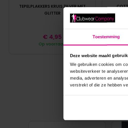
TEPELPLAKKERS KRUIS ZILVER MET
COTTE
GLITTER
HERBRU
€
4,95
Toestemming
Op voorraad
Deze website maakt gebruik
We gebruiken cookies om cont
websiteverkeer te analyseren
media, adverteren en analys
verstrekt of die ze hebben v