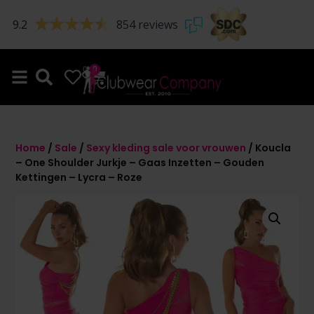
9.2
854 reviews
0
0
Home
/
Sale
/
Sexy kleding sale voor vrouwen
/ Koucla
– One Shoulder Jurkje – Gaas Inzetten – Gouden
Kettingen – Lycra – Roze