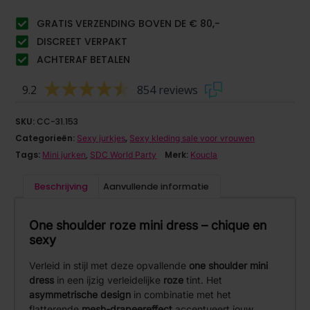
GRATIS VERZENDING BOVEN DE € 80,-
DISCREET VERPAKT
ACHTERAF BETALEN
9.2
854 reviews
SKU:
CC-31.153
Categorieën:
,
Sexy jurkjes
Sexy kleding sale voor vrouwen
Tags:
,
Merk:
Mini jurken
SDC World Party
Koucla
Beschrijving
Aanvullende informatie
One shoulder roze mini dress – chique en
sexy
Verleid in stijl met deze opvallende
one shoulder mini
dress
in een ijzig verleidelijke
roze
tint. Het
asymmetrische design
in combinatie met het
flatterende
mesh-drapeereffect
accentueert jouw