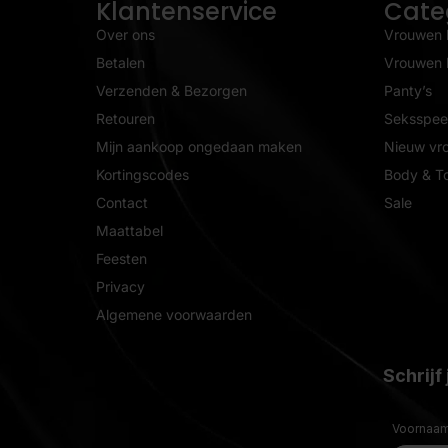
Klantenservice
Cate
Over ons
Vrouwen 
Betalen
Vrouwen l
Verzenden & Bezorgen
Panty’s
Retouren
Seksspeel
Mijn aankoop ongedaan maken
Nieuw vr
Kortingscodes
Body & T
Contact
Sale
Maattabel
Feesten
Privacy
Algemene voorwaarden