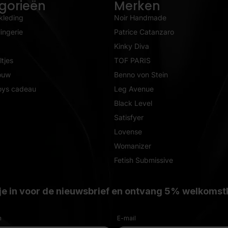
gorieën
Merken
kleding
Noir Handmade
ingerie
Patrice Catanzaro
Kinky Diva
tjes
TOF PARIS
ouw
Benno von Stein
oys cadeau
Leg Avenue
Black Level
Satisfyer
Lovense
Womanizer
Fetish Submissive