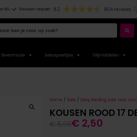
9.2
854 reviews
af 80,-
Discreet verpakt
Beenmode
Seksspeeltjes
Glijmiddelen
Home
/
Sale
/
Sexy kleding sale voor vr
KOUSEN ROOD 17 D
€
2,50
€
5,95