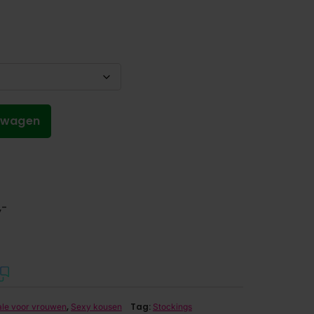
lwagen
,-
,
Tag:
ale voor vrouwen
Sexy kousen
Stockings