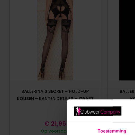
BALLERINA’S SECRET – HOLD-UP
BALLER
KOUSEN – KANTEN DETAILS – ZWART
K
€
21,95
Op voorraad
Toestemming