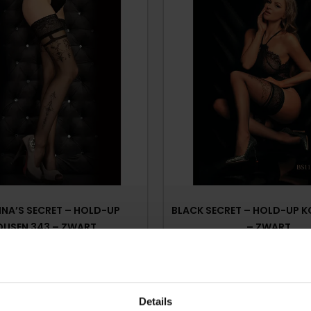
INA’S SECRET – HOLD-UP
BLACK SECRET – HOLD-UP KO
OUSEN 343 – ZWART
– ZWART
€
22,95
€
23,95
Op voorraad
Op voorraad
Details