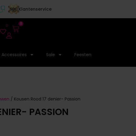
Klantenservice
0
0
Accessoires
Sale
Feesten
ouwen
/ Kousen Rood 17 denier- Passion
ENIER- PASSION