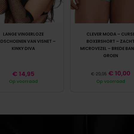
LANGE VINGERLOZE
CLEVER MODA – CURS
DSCHOENEN VAN VISNET –
BOXERSHORT – ZACH
KINKY DIVA
MICROVEZEL – BREDE BAN
GROEN
€
10,00
€
14,95
€
29,95
Op voorraad
Op voorraad