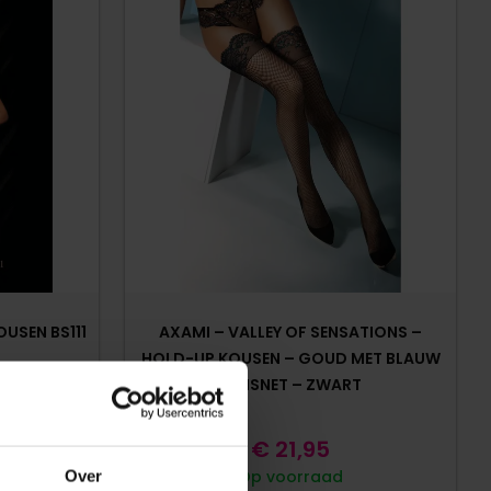
USEN BS111
AXAMI – VALLEY OF SENSATIONS –
HOLD-UP KOUSEN – GOUD MET BLAUW
– VISNET – ZWART
€
21,95
Op voorraad
Over