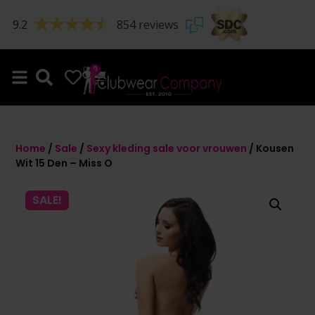
9.2
854 reviews
0
0
Home
/
Sale
/
Sexy kleding sale voor vrouwen
/ Kousen
Wit 15 Den – Miss O
SALE!