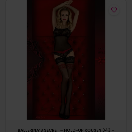
BALLERINA’S SECRET – HOLD-UP KOUSEN 343 –