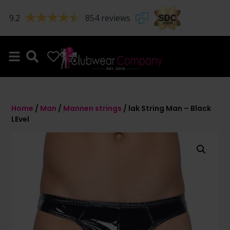
9.2
854 reviews
0
0
Home
/
Man
/
Mannen strings
/ lak String Man – Black
LEvel