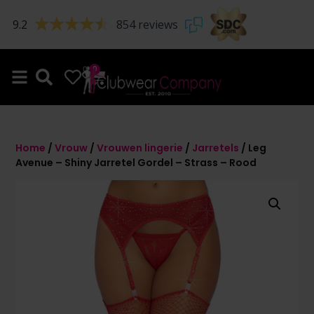
9.2
854 reviews
0
0
Home
/
Vrouw
/
Vrouwen lingerie
/
Jarretels
/ Leg
Avenue – Shiny Jarretel Gordel – Strass – Rood