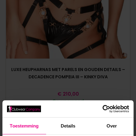
LUXE HEUPHARNAS MET PARELS EN GOUDEN DETAILS –
DECADENCE POMPEIA III – KINKY DIVA
€
210,00
Op voorraad
Toestemming
Details
Over