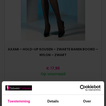
AXAMI – HOLD-UP KOUSEN – ZWARTE BANEN BOORD –
NYLON – ZWART
€
17,95
Op voorraad
Toestemming
Details
Over