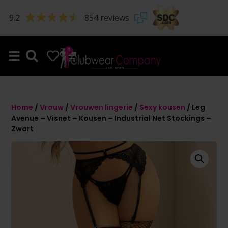
9.2
854 reviews
0
0
Home
/
Vrouw
/
Vrouwen lingerie
/
Sexy kousen
/ Leg
Avenue – Visnet – Kousen – Industrial Net Stockings –
Zwart