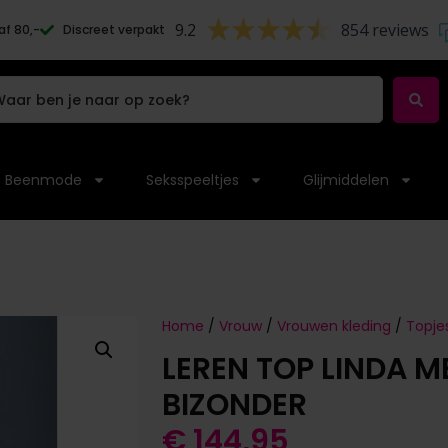
9.2
854 reviews
af 80,-
Discreet verpakt
Beenmode
Seksspeeltjes
Glijmiddelen
Home
/
Vrouw
/
Vrouwen kleding
/
Topje
LEREN TOP LINDA M
BIZONDER
€
144,95