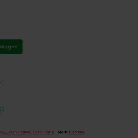
lwagen
,-
,
,
Merk:
nky
Leren kleding
TOXIC Party
Bizonder