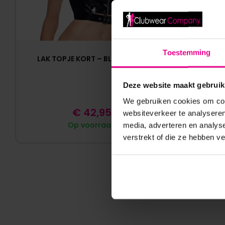
Toestemming
LAK TOPJE KORT – BLACK LEVEL
LATEX C
LANG
Deze website maakt gebruik
We gebruiken cookies om cont
€
42,95
websiteverkeer te analyseren
Op voorraad
media, adverteren en analys
verstrekt of die ze hebben v