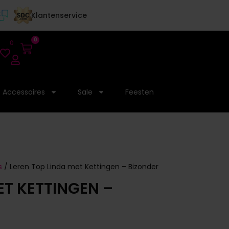
Klantenservice
0
0
Accessoires
Sale
Feesten
s
/ Leren Top Linda met Kettingen – Bizonder
ET KETTINGEN –