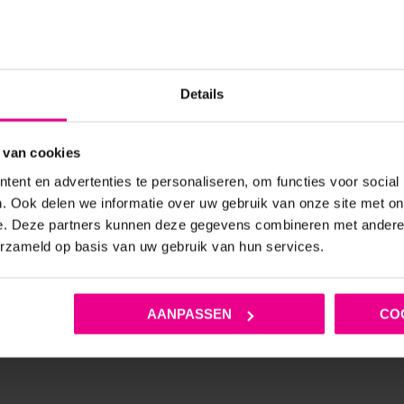
Details
ROP TOP TRANSPARANT MET
ROOD LAK TOPJE MET RITS E
E MOUWEN – THE LATEX
BLACK LEVEL
COLLECTION
 van cookies
ent en advertenties te personaliseren, om functies voor social
€
199,95
€
44,95
. Ook delen we informatie over uw gebruik van onze site met on
Op voorraad
Op voorraad
e. Deze partners kunnen deze gegevens combineren met andere i
erzameld op basis van uw gebruik van hun services.
AANPASSEN
CO