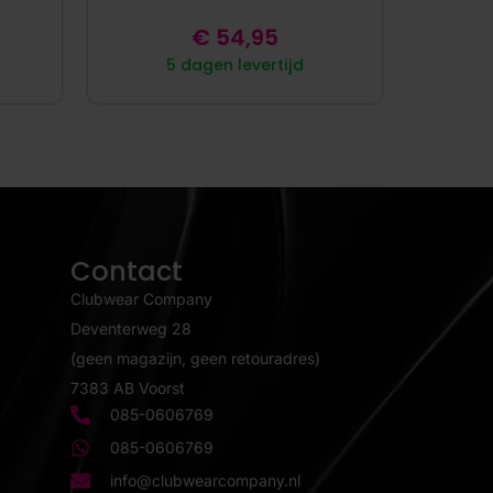
€
54,95
5 dagen levertijd
Contact
Clubwear Company
Deventerweg 28
(geen magazijn, geen retouradres)
7383 AB Voorst
085-0606769
085-0606769
info@clubwearcompany.nl