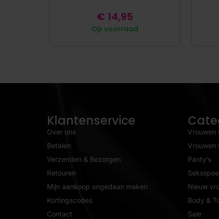
€
14,95
Op voorraad
Klantenservice
Cate
Over ons
Vrouwen 
Betalen
Vrouwen l
Verzenden & Bezorgen
Panty’s
Retouren
Seksspeel
Mijn aankoop ongedaan maken
Nieuw vr
Kortingscodes
Body & T
Contact
Sale