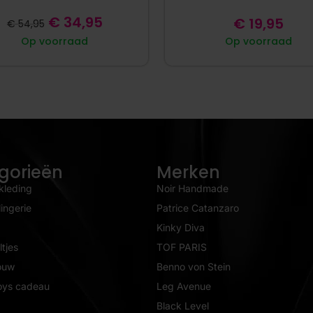
€
34,95
€
19,95
€
54,95
Op voorraad
Op voorraad
gorieën
Merken
kleding
Noir Handmade
ingerie
Patrice Catanzaro
Kinky Diva
tjes
TOF PARIS
ouw
Benno von Stein
oys cadeau
Leg Avenue
Black Level