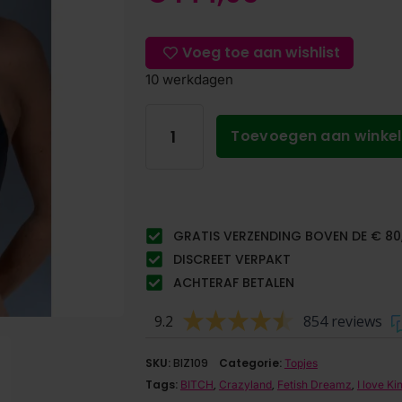
Voeg toe aan wishlist
10 werkdagen
Toevoegen aan winke
GRATIS VERZENDING BOVEN DE € 80
DISCREET VERPAKT
ACHTERAF BETALEN
9.2
854 reviews
SKU:
BIZ109
Categorie:
Topjes
Tags:
,
,
,
BITCH
Crazyland
Fetish Dreamz
I love Ki