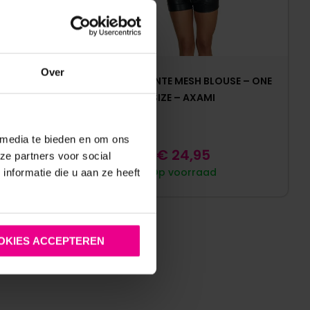
Over
N GESPEN –
TRANSPARANTE MESH BLOUSE – ONE
SIZE – AXAMI
 media te bieden en om ons
€
24,95
ze partners voor social
Op voorraad
nformatie die u aan ze heeft
OKIES ACCEPTEREN