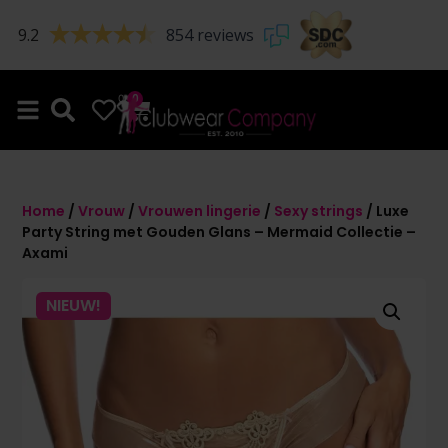
9.2
854 reviews
0
0
Home
/
Vrouw
/
Vrouwen lingerie
/
Sexy strings
/ Luxe
Party String met Gouden Glans – Mermaid Collectie –
Axami
NIEUW!