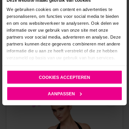
Deze website maakt gebruik van cookies
AXAMI – LUXE ZWARTE BH MIA MET BORDUURSEL
We gebruiken cookies om content en advertenties te
personaliseren, om functies voor social media te bieden
€
44,95
en om ons websiteverkeer te analyseren. Ook delen we
Op voorraad
informatie over uw gebruik van onze site met onze
partners voor social media, adverteren en analyse. Deze
partners kunnen deze gegevens combineren met andere
informatie die u aan ze heeft verstrekt of die ze hebben
verzameld op basis van uw gebruik van hun services.
ANDERE MENSEN BEKEKEN OOK:
COOKIES ACCEPTEREN
AANPASSEN