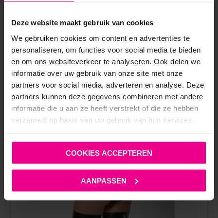
Deze website maakt gebruik van cookies
ANDERE MENSEN BEKEKEN OOK:
We gebruiken cookies om content en advertenties te
personaliseren, om functies voor social media te bieden
en om ons websiteverkeer te analyseren. Ook delen we
informatie over uw gebruik van onze site met onze
partners voor social media, adverteren en analyse. Deze
partners kunnen deze gegevens combineren met andere
informatie die u aan ze heeft verstrekt of die ze hebben
verzameld op basis van uw gebruik van hun services.
COOKIES ACCEPTEREN
AANPASSEN