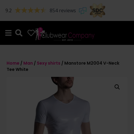
9.2
854 reviews
0
0
Home
/
Man
/
Sexy shirts
/ Manstore M2004 V-Neck
Tee White