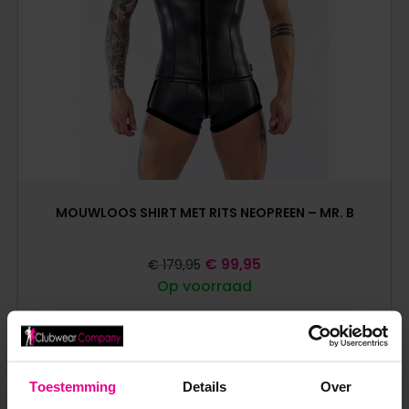
MOUWLOOS SHIRT MET RITS NEOPREEN – MR. B
€
99,95
€
179,95
Op voorraad
Toestemming
Details
Over