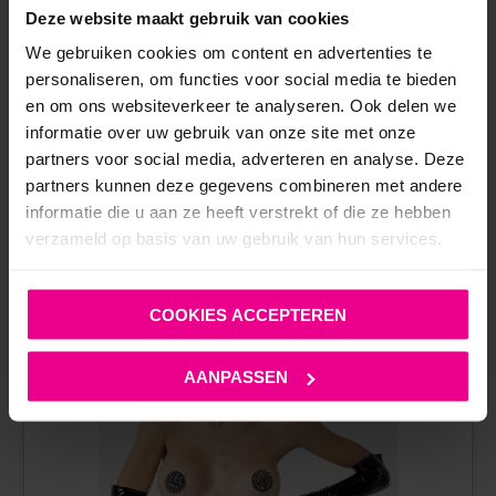
Deze website maakt gebruik van cookies
We gebruiken cookies om content en advertenties te
personaliseren, om functies voor social media te bieden
LEG AVENUE – JARRETEL KOUSEN – PLUS SIZE – NAAD –
en om ons websiteverkeer te analyseren. Ook delen we
NUDE
informatie over uw gebruik van onze site met onze
partners voor social media, adverteren en analyse. Deze
€
5,95
€
9,95
partners kunnen deze gegevens combineren met andere
Op voorraad
informatie die u aan ze heeft verstrekt of die ze hebben
verzameld op basis van uw gebruik van hun services.
COOKIES ACCEPTEREN
AANPASSEN