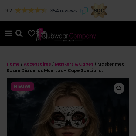
9.2
854 reviews
0
0
Home
/
Accessoires
/
Maskers & Capes
/ Masker met
Rozen Dia de los Muertos – Cape Specialist
NIEUW!