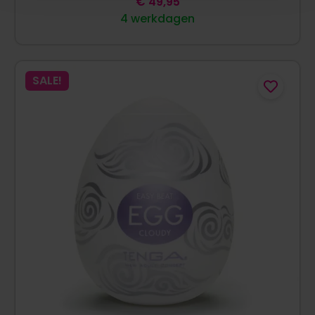
€
49,95
4 werkdagen
SALE!