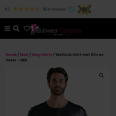
9.2
854 reviews
0
0
Home
/
Man
/
Sexy shirts
/ Wetlook Shirt met Rits en
Veter – NEK