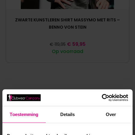
ZWARTE KUNSTLEREN SHIRT MASSYMO MET RITS –
BENNO VON STEIN
€
59,95
€
119,95
Op voorraad
ANDERE MENSEN BEKEKEN OOK:
Toestemming
Details
Over