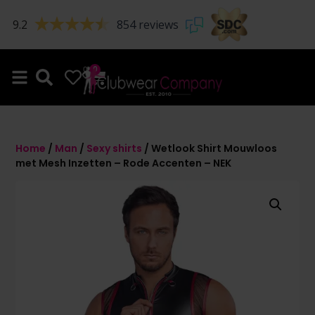
9.2
854 reviews
0
0
Home
/
Man
/
Sexy shirts
/ Wetlook Shirt Mouwloos
met Mesh Inzetten – Rode Accenten – NEK