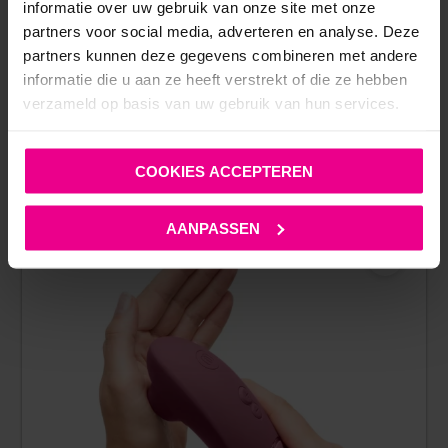
informatie over uw gebruik van onze site met onze
partners voor social media, adverteren en analyse. Deze
partners kunnen deze gegevens combineren met andere
informatie die u aan ze heeft verstrekt of die ze hebben
verzameld op basis van uw gebruik van hun services.
COOKIES ACCEPTEREN
ANDERE MENSEN BEKEKEN OOK:
AANPASSEN
SALE!