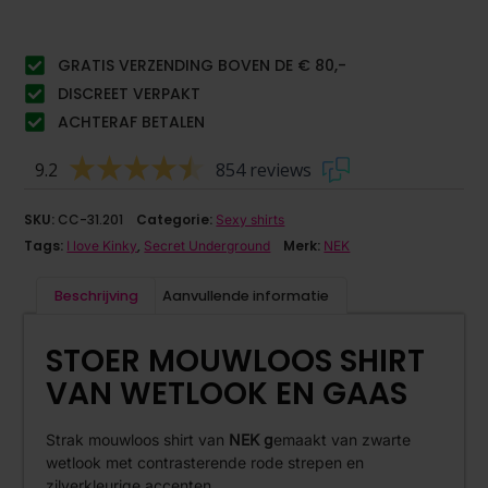
GRATIS VERZENDING BOVEN DE € 80,-
DISCREET VERPAKT
ACHTERAF BETALEN
9.2
854 reviews
SKU:
CC-31.201
Categorie:
Sexy shirts
Tags:
,
Merk:
I love Kinky
Secret Underground
NEK
Beschrijving
Aanvullende informatie
STOER MOUWLOOS SHIRT
VAN WETLOOK EN GAAS
Strak mouwloos shirt van
NEK g
emaakt van zwarte
wetlook met contrasterende rode strepen en
zilverkleurige accenten.