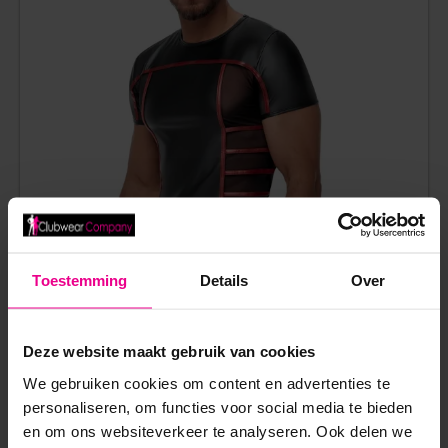
Toestemming
Details
Over
WETLOOK SHIRT MET RODE BANEN EN MESH INZETTEN –
Deze website maakt gebruik van cookies
ZWART
We gebruiken cookies om content en advertenties te
personaliseren, om functies voor social media te bieden
€
54,95
en om ons websiteverkeer te analyseren. Ook delen we
Op voorraad