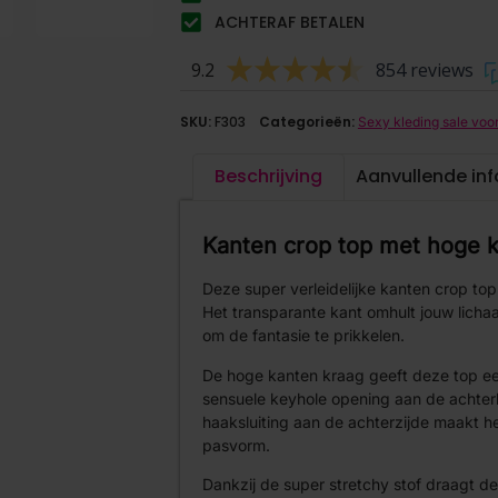
ACHTERAF BETALEN
9.2
854 reviews
SKU:
F303
Categorieën:
Sexy kleding sale vo
Beschrijving
Aanvullende in
Kanten crop top met hoge 
Deze super verleidelijke kanten crop top 
Het transparante kant omhult jouw licha
om de fantasie te prikkelen.
De hoge kanten kraag geeft deze top een s
sensuele keyhole opening aan de achter
haaksluiting aan de achterzijde maakt h
pasvorm.
Dankzij de super stretchy stof draagt de