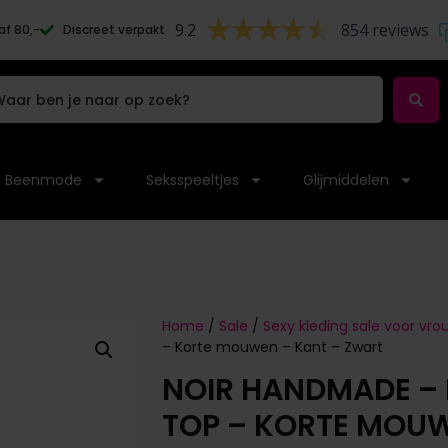
9.2
854 reviews
af 80,-
Discreet verpakt
Beenmode
Seksspeeltjes
Glijmiddelen
Home
/
Sale
/
Sexy kleding sale voor vr
– Korte mouwen – Kant – Zwart
NOIR HANDMADE – 
TOP – KORTE MOUW