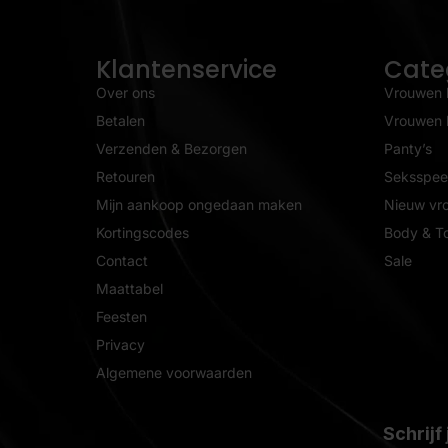
Klantenservice
Cate
Over ons
Vrouwen 
Betalen
Vrouwen l
Verzenden & Bezorgen
Panty’s
Retouren
Seksspeel
Mijn aankoop ongedaan maken
Nieuw vr
Kortingscodes
Body & T
Contact
Sale
Maattabel
Feesten
Privacy
Algemene voorwaarden