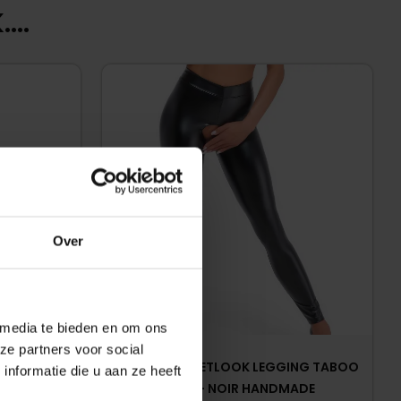
...
Over
 media te bieden en om ons
ze partners voor social
STERIA –
KRUISLOZE WETLOOK LEGGING TABOO
nformatie die u aan ze heeft
F304 – NOIR HANDMADE