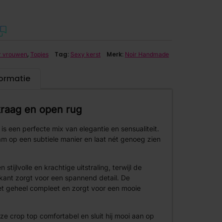
,
Tag:
Merk:
or vrouwen
Topjes
Sexy kerst
Noir Handmade
formatie
kraag en open rug
is een perfecte mix van elegantie en sensualiteit.
am op een subtiele manier en laat nét genoeg zien
tijlvolle en krachtige uitstraling, terwijl de
kant zorgt voor een spannend detail. De
et geheel compleet en zorgt voor een mooie
ze crop top comfortabel en sluit hij mooi aan op