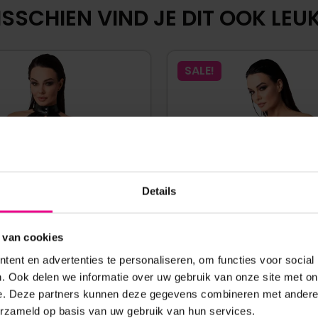
SSCHIEN VIND JE DIT OOK LEUK.
SALE!
Details
 van cookies
ent en advertenties te personaliseren, om functies voor social
. Ook delen we informatie over uw gebruik van onze site met on
BOLERO OPIUM F349 MET
WETLOOK CORSET F334 MY
e. Deze partners kunnen deze gegevens combineren met andere i
DETAILS – NOIR HANDMADE
NOIR HANDMADE
erzameld op basis van uw gebruik van hun services.