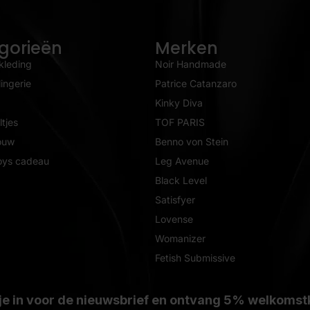
gorieën
Merken
kleding
Noir Handmade
ingerie
Patrice Catanzaro
Kinky Diva
tjes
TOF PARIS
ouw
Benno von Stein
oys cadeau
Leg Avenue
Black Level
Satisfyer
Lovense
Womanizer
Fetish Submissive