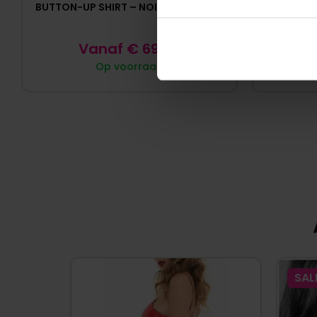
BUTTON-UP SHIRT – NOIR HANDMADE
Vanaf
€
69,95
Op voorraad
SAL