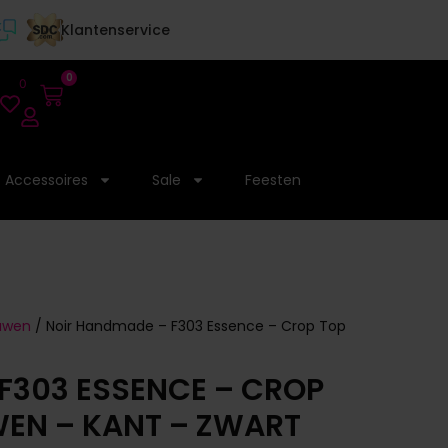
Klantenservice
0
0
Accessoires
Sale
Feesten
ouwen
/ Noir Handmade – F303 Essence – Crop Top
F303 ESSENCE – CROP
EN – KANT – ZWART