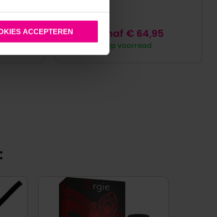
5
Vanaf
€
64,95
OKIES ACCEPTEREN
Op voorraad
: