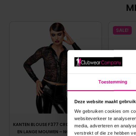
MI
SALE!
Toestemming
Deze website maakt gebruik
We gebruiken cookies om cont
websiteverkeer te analyseren
KANTEN BLOUSE F377 CROP TOP MODEL
MESH 
media, adverteren en analys
EN LANGE MOUWEN – NOIRELLE LACE
WETLOOK 
verstrekt of die ze hebben v