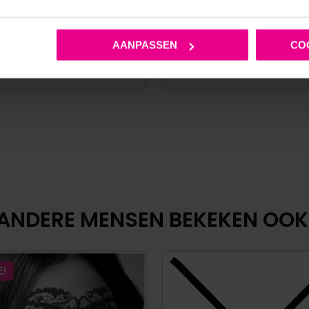
€
49,95
€
59,9
AANPASSEN
CO
€
67,95
€
69,95
Op voorraad
Op voorraad
ANDERE MENSEN BEKEKEN OOK
E!