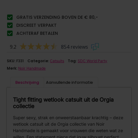
GRATIS VERZENDING BOVEN DE € 80,-
DISCREET VERPAKT
ACHTERAF BETALEN
9.2
854 reviews
SKU:
F331
Categorie:
Tag:
Catsuits
SDC World Party
Merk:
Noir Handmade
Beschrijving
Aanvullende informatie
Tight fitting wetlook catsuit uit de Orgia
collectie
Super sexy, strak en onweerstaanbaar krachtig – deze
wetlook catsuit uit de Orgia collectie van Noir
Handmade is gemaakt voor vrouwen die weten wat ze
willen. Een statement piece dat jouw silhouet perfect