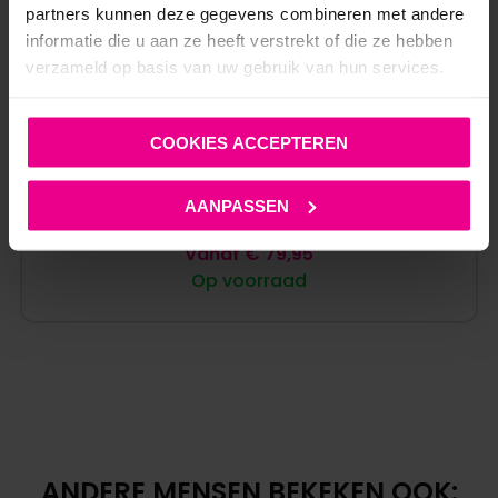
partners kunnen deze gegevens combineren met andere
informatie die u aan ze heeft verstrekt of die ze hebben
verzameld op basis van uw gebruik van hun services.
COOKIES ACCEPTEREN
RODE WETLOOK CATSUIT F353 ORGIA – NOIR
HANDMADE
AANPASSEN
Vanaf
€
79,95
Op voorraad
ANDERE MENSEN BEKEKEN OOK: