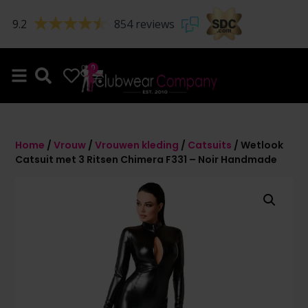
9.2
854 reviews
0
0
Home
/
Vrouw
/
Vrouwen kleding
/
Catsuits
/ Wetlook
Catsuit met 3 Ritsen Chimera F331 – Noir Handmade