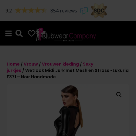
9.2
854 reviews
0
0
Home
/
Vrouw
/
Vrouwen kleding
/
Sexy
jurkjes
/ Wetlook Midi Jurk met Mesh en Strass -Luxuria
F371 – Noir Handmade