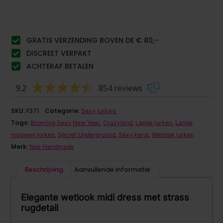
GRATIS VERZENDING BOVEN DE € 80,-
DISCREET VERPAKT
ACHTERAF BETALEN
9.2
854 reviews
SKU:
F371
Categorie:
Sexy jurkjes
Tags:
,
,
,
Booming Sexy New Year
Crazyland
Lange jurken
Lange
,
,
,
mouwen jurken
Secret Underground
Sexy kerst
Wetlook jurken
Merk:
Noir Handmade
Beschrijving
Aanvullende informatie
Elegante wetlook midi dress met strass
rugdetail