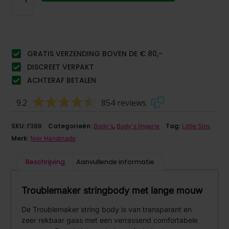
GRATIS VERZENDING BOVEN DE € 80,-
DISCREET VERPAKT
ACHTERAF BETALEN
9.2
854 reviews
SKU:
F388
Categorieën:
,
Tag:
Body's
Body's lingerie
Little Sins
Merk:
Noir Handmade
Beschrijving
Aanvullende informatie
Troublemaker stringbody met lange mouw
De Troublemaker string body is van transparant en
zeer rekbaar gaas met een verrassend comfortabele