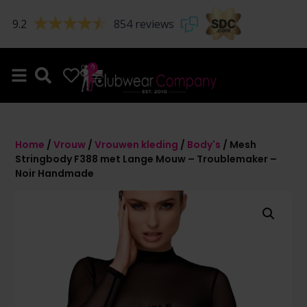
9.2
854 reviews
0
0
Home
/
Vrouw
/
Vrouwen kleding
/
Body's
/ Mesh
Stringbody F388 met Lange Mouw – Troublemaker –
Noir Handmade