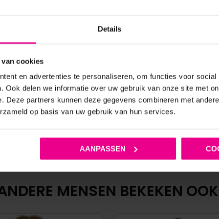
IRT STYLAN MET V-HALS EN
MICROVEZEL T-SHIRT MET 
Details
OUWEN – BENNO VON STEIN
MANSTORE
 van cookies
€
39,95
€
10,0
€
62,50
€
69,95
ent en advertenties te personaliseren, om functies voor social
Op voorraad
Op voorraad
. Ook delen we informatie over uw gebruik van onze site met on
e. Deze partners kunnen deze gegevens combineren met andere i
erzameld op basis van uw gebruik van hun services.
AANPASSEN
CO
ANDERE MENSEN BEKEKEN OOK