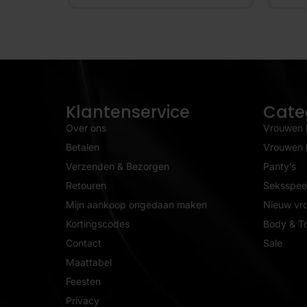
Klantenservice
Cate
Over ons
Vrouwen 
Betalen
Vrouwen l
Verzenden & Bezorgen
Panty’s
Retouren
Seksspeel
Mijn aankoop ongedaan maken
Nieuw vr
Kortingscodes
Body & T
Contact
Sale
Maattabel
Feesten
Privacy