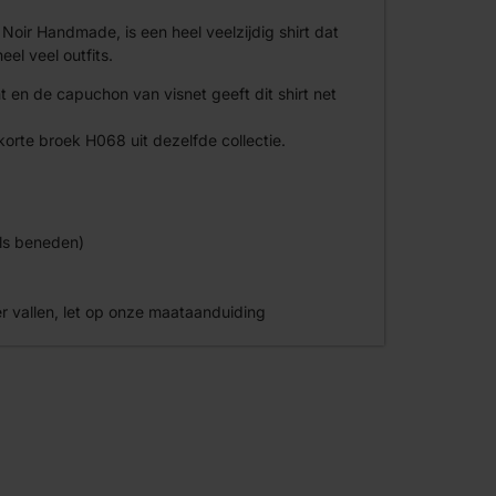
n Noir Handmade, is een heel veelzijdig shirt dat
l veel outfits.
t en de capuchon van visnet geeft dit shirt net
orte broek H068 uit dezelfde collectie.
als beneden)
ner vallen, let op onze maataanduiding