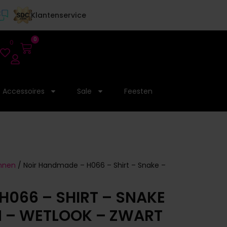
Klantenservice
0
0
Accessoires
Sale
Feesten
annen
/ Noir Handmade – H066 – Shirt – Snake –
H066 – SHIRT – SNAKE
 – WETLOOK – ZWART