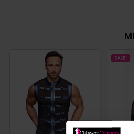
MI
SALE!