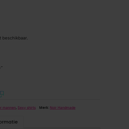
t beschikbaar.
,-
,
Merk:
or mannen
Sexy shirts
Noir Handmade
formatie