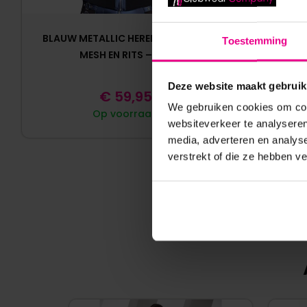
BLAUW METALLIC HEREN SHIRT MET
MESH SH
Toestemming
MESH EN RITS – NEK
LANGE M
Deze website maakt gebruik
€
59,95
We gebruiken cookies om cont
Op voorraad
websiteverkeer te analyseren
media, adverteren en analys
verstrekt of die ze hebben v