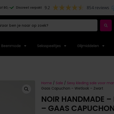
9.2
854 reviews
af 80,-
Discreet verpakt
Beenmode
Seksspeeltjes
Glijmiddelen
Home
/
Sale
/
Sexy kleding sale voor m
Gaas Capuchon – Wetlook – Zwart
NOIR HANDMADE – 
– GAAS CAPUCHON