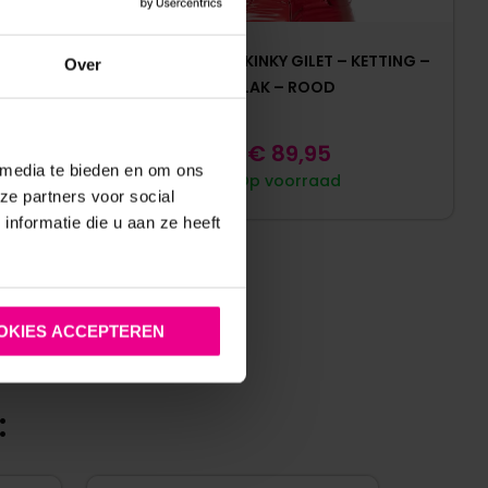
V-HALS –
TOF PARIS – KINKY GILET – KETTING –
Over
LAK – ROOD
0
€
89,95
 media te bieden en om ons
Op voorraad
ze partners voor social
nformatie die u aan ze heeft
OKIES ACCEPTEREN
: