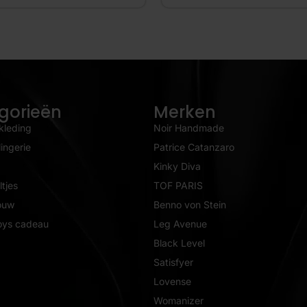
gorieën
Merken
kleding
Noir Handmade
ingerie
Patrice Catanzaro
Kinky Diva
tjes
TOF PARIS
ouw
Benno von Stein
oys cadeau
Leg Avenue
Black Level
Satisfyer
Lovense
Womanizer