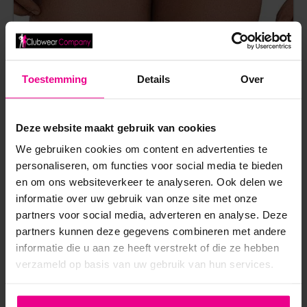
Toestemming
Details
Over
CLEVER MODA – CURSE BOXERSHORT – ZACHT
MICROVEZEL – BREDE BAND – GROEN
Deze website maakt gebruik van cookies
€
10,00
€
29,95
We gebruiken cookies om content en advertenties te
Op voorraad
personaliseren, om functies voor social media te bieden
en om ons websiteverkeer te analyseren. Ook delen we
informatie over uw gebruik van onze site met onze
partners voor social media, adverteren en analyse. Deze
partners kunnen deze gegevens combineren met andere
informatie die u aan ze heeft verstrekt of die ze hebben
verzameld op basis van uw gebruik van hun services.
ANDERE MENSEN BEKEKEN OOK: