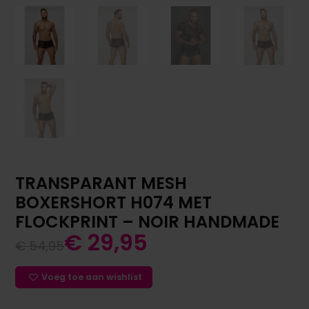
TRANSPARANT MESH
BOXERSHORT H074 MET
FLOCKPRINT – NOIR HANDMADE
€
29,95
€
54,95
Voeg toe aan wishlist