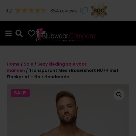
9.2
854 reviews
0
0
Home
/
Sale
/
Sexy kleding sale voor
mannen
/ Transparant Mesh Boxershort H074 met
Flockprint – Noir Handmade
SALE!