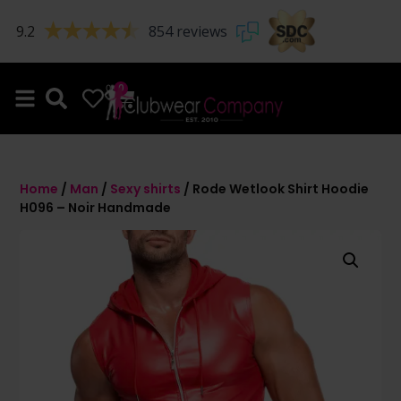
9.2
854 reviews
0
0
Home
/
Man
/
Sexy shirts
/ Rode Wetlook Shirt Hoodie
H096 – Noir Handmade