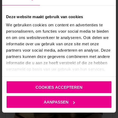
Deze website maakt gebruik van cookies
We gebruiken cookies om content en advertenties te
ANDERE MENSEN BEKEKEN OOK:
personaliseren, om functies voor social media te bieden
en om ons websiteverkeer te analyseren. Ook delen we
informatie over uw gebruik van onze site met onze
partners voor social media, adverteren en analyse. Deze
partners kunnen deze gegevens combineren met andere
informatie die u aan ze heeft verstrekt of die ze hebben
verzameld op basis van uw gebruik van hun services.
COOKIES ACCEPTEREN
AANPASSEN