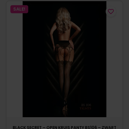
SALE!
BLACK SECRET – OPEN KRUIS PANTY BS106 – ZWART