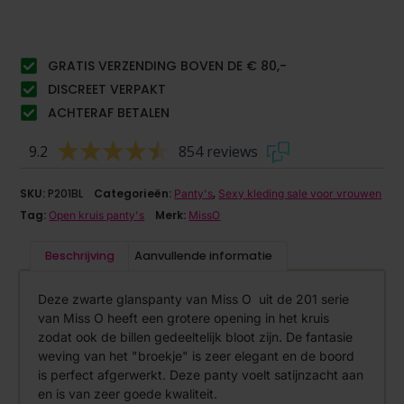
GRATIS VERZENDING BOVEN DE € 80,-
DISCREET VERPAKT
ACHTERAF BETALEN
9.2
854 reviews
SKU:
P201BL
Categorieën:
,
Panty's
Sexy kleding sale voor vrouwen
Tag:
Merk:
Open kruis panty's
MissO
Beschrijving
Aanvullende informatie
Deze zwarte glanspanty van Miss O uit de 201 serie
van Miss O heeft een grotere opening in het kruis
zodat ook de billen gedeeltelijk bloot zijn. De fantasie
weving van het "broekje" is zeer elegant en de boord
is perfect afgerwerkt. Deze panty voelt satijnzacht aan
en is van zeer goede kwaliteit.