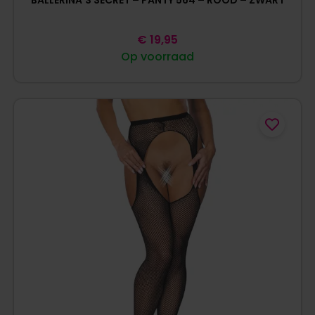
BALLERINA’S SECRET – PANTY 564 – ROOD – ZWART
€
19,95
Op voorraad