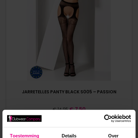
JARRETELLES PANTY BLACK S005 – PASSION
€
7,50
€
14,95
Op voorraad
Toestemming
Details
Over