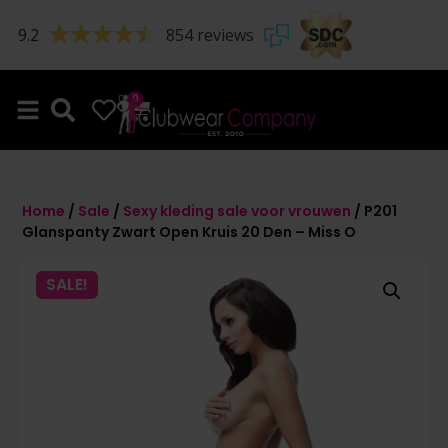
9.2
854 reviews
0
0
Home
/
Sale
/
Sexy kleding sale voor vrouwen
/ P201
Glanspanty Zwart Open Kruis 20 Den – Miss O
SALE!